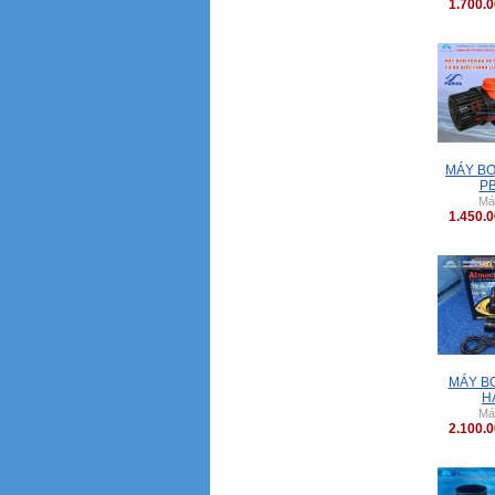
1.700.
MÁY BƠ
P
Má
1.450.
MÁY B
H
Má
2.100.