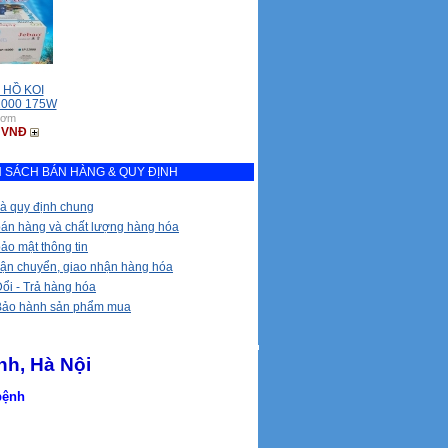
 HỒ KOI
2000 175W
bơm
0 VNĐ
 SÁCH BÁN HÀNG & QUY ĐỊNH
à quy định chung
bán hàng và chất lượng hàng hóa
ảo mật thông tin
vận chuyển, giao nhận hàng hóa
ổi - Trả hàng hóa
Bảo hành sản phẩm mua
nh, Hà Nội
 bệnh