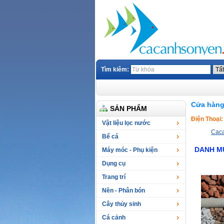
Tìm kiêm:
Cửa hàng
SẢN PHẨM
Điện Thoại:
Vật liệu lọc nước
Cac
Bể cá
DANH M
Máy móc - Phụ kiện
Dụng cụ
Trang trí
Nền - Phân bón
Cây thủy sinh
Cá cảnh