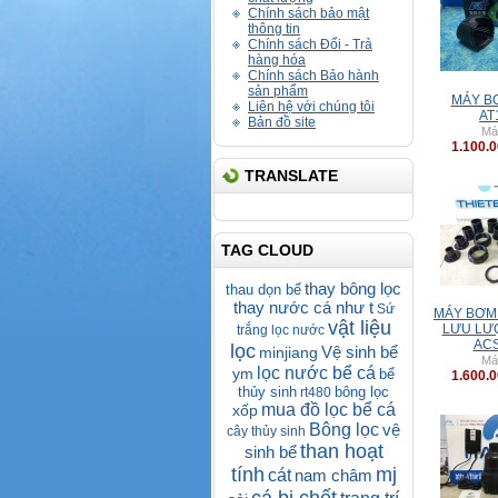
Chính sách bảo mật
thông tin
Chính sách Đổi - Trả
hàng hóa
Chính sách Bảo hành
sản phẩm
MÁY B
Liên hệ với chúng tôi
AT
Bản đồ site
Má
1.100.
TRANSLATE
TAG CLOUD
thay bông lọc
thau dọn bể
thay nước cá như t
Sứ
MÁY BƠM
vật liệu
LƯU LƯ
trắng lọc nước
ACS
lọc
Vệ sinh bể
minjiang
Má
lọc nước bể cá
ym
bể
1.600.
thủy sinh
bông lọc
rt480
mua đồ lọc bể cá
xốp
Bông lọc
vệ
cây thủy sinh
than hoạt
sinh bể
tính
mj
cát
nam châm