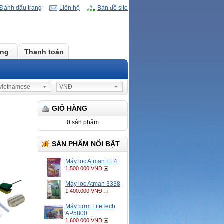
Đánh dấu trang
Liên hệ
Bản đồ site
àng
Thanh toán
ietnamese
VNĐ
GIỎ HÀNG
0 sản phẩm
SẢN PHẨM NỔI BẬT
Máy lọc Atman EF4
1.500.000 VNĐ
Máy lọc Atman 3338
1.400.000 VNĐ
Máy bơm LifeTech
AP5800
1.600.000 VNĐ