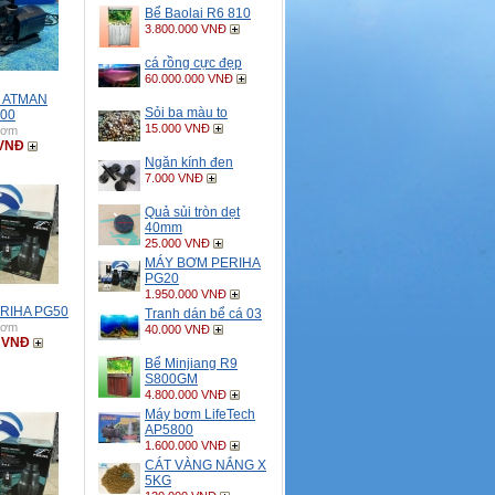
Bể Baolai R6 810
3.800.000 VNĐ
cá rồng cực đẹp
60.000.000 VNĐ
 ATMAN
Sỏi ba màu to
00
15.000 VNĐ
bơm
 VNĐ
Ngăn kính đen
7.000 VNĐ
Quả sủi tròn dẹt
40mm
25.000 VNĐ
MÁY BƠM PERIHA
PG20
1.950.000 VNĐ
RIHA PG50
Tranh dán bể cá 03
bơm
40.000 VNĐ
0 VNĐ
Bể Minjiang R9
S800GM
4.800.000 VNĐ
Máy bơm LifeTech
AP5800
1.600.000 VNĐ
CÁT VÀNG NẮNG X
5KG