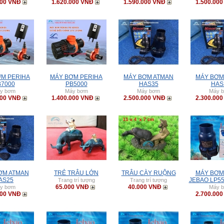
000 VNĐ
1.620.000 VNĐ
1.590.000 VNĐ
1.500.00
M PERIHA
MÁY BƠM PERIHA
MÁY BƠM ATMAN
MÁY BƠM
B7000
PB5000
HAS35
HAS
y bơm
Máy bơm
Máy bơm
Máy 
000 VNĐ
1.400.000 VNĐ
2.500.000 VNĐ
2.300.00
ƠM ATMAN
TRẺ TRÂU LỚN
TRÂU CÀY RUỘNG
MÁY BƠM
AS25
JEBAO LP5
Trang trí tượng
Trang trí tượng
65.000 VNĐ
40.000 VNĐ
y bơm
Máy 
000 VNĐ
2.700.00