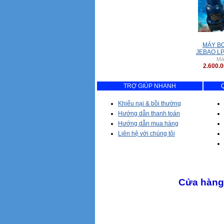
MÁY B
JEBAO L
Má
2.600.
TRỢ GIÚP NHANH
Khiếu nại & bồi thường
Hướng dẫn thanh toán
Hướng dẫn mua hàng
Liên hệ với chúng tôi
Cửa hàng 