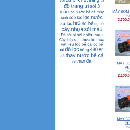
cá bị chết
trang trí
sỏi
đồ trang trí
sỏi 3
màu
MÁY BƠM 
lọc nước bể cá thủy
Má
lọc nước
xốp lọc
sinh
2.700.
hr3
sứ lọc
bể
Sỏi
cọ bể
cây nhựa
sỏi màu
bi.sỏi nhiều màu
Đá sỏi
thức ăn
mua
Cây thủy sinh
vật liệu lọc bể cá
lọc bể
đồ lọc
480
bông
Bể
cá
thay nước bể cá
cá
than
đá
r9
MÁY BƠ
PB
Má
2.100.
MÁY BƠ
PB
Má