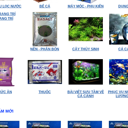
ỆU LỌC NƯỚC
BỂ CÁ
MÁY MÓC - PHỤ KIỆN
DỤNG
ANG TRÍ
NỀN - PHÂN BÓN
CÂY THỦY SINH
CÁ C
HỨC ĂN
THUỐC
BÀI VIẾT SƯU TẦM VỀ
PHỤC VỤ N
CÁ CẢNH
LƯỢNG
ẨM MỚI