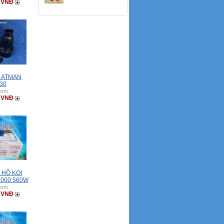
0 VNĐ
 ATMAN
30
bơm
0 VNĐ
 HỒ KOI
5000 560W
bơm
0 VNĐ