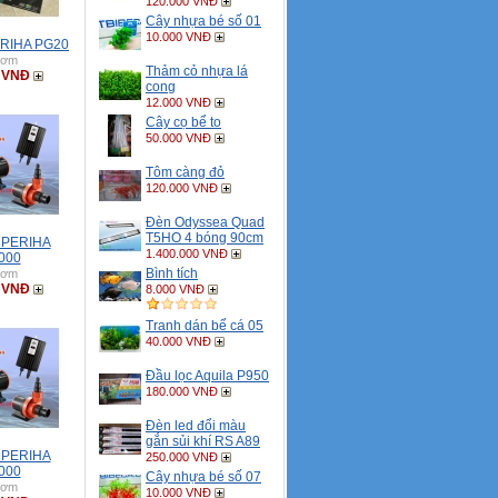
120.000 VNĐ
Cây nhựa bé số 01
10.000 VNĐ
RIHA PG20
bơm
Thảm cỏ nhựa lá
0 VNĐ
cong
12.000 VNĐ
Cây cọ bể to
50.000 VNĐ
Tôm càng đỏ
120.000 VNĐ
Đèn Odyssea Quad
T5HO 4 bóng 90cm
 PERIHA
1.400.000 VNĐ
000
Bình tích
bơm
0 VNĐ
8.000 VNĐ
Tranh dán bể cá 05
40.000 VNĐ
Đầu lọc Aquila P950
180.000 VNĐ
Đèn led đổi màu
gắn sủi khí RS A89
 PERIHA
250.000 VNĐ
000
Cây nhựa bé số 07
bơm
10.000 VNĐ