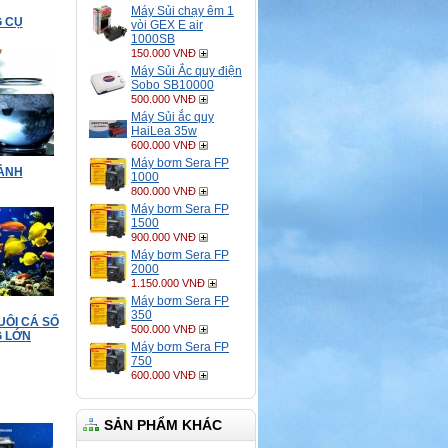
Máy Sủi chạy êm 1
 CỤ
vòi GEX E air
1000SB
150.000 VNĐ
Máy Sủi Ắc quy điện
Sobo SB10000
500.000 VNĐ
Máy Sủi ắc quy
HaiLea 35w
600.000 VNĐ
Máy bơm Sera FP
ẢNH
1000
800.000 VNĐ
Máy bơm Sera FP
1500
900.000 VNĐ
Máy bơm Sera FP
2000
1.150.000 VNĐ
Máy bơm Sera FP
350
UÔI CÁ SỐ
500.000 VNĐ
 LỚN
Máy bơm Sera FP
750
600.000 VNĐ
SẢN PHẨM KHÁC