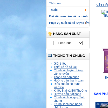
Thức ăn
VẬT LI
Thuốc
TR
Bài viết sưu tầm về cá cảnh
Phục vụ nuôi cá số lượng lớn
HÃNG SẢN XUẤT
THÔNG TIN CHUNG
Giới thiệu
Thiết kế hồ cá koi
Chính sách giao hàng,
vận chuyển
Thông tin bán buôn
T
Hướng dẫn thanh toán
Điều khoản sử dụng
website
Khiếu Nại và Bồi Thường
SẢN PH
Hướng dẫn đặt hàng
Chính sách và quy định
chung
Chính sách bán hàng,
chất lượng