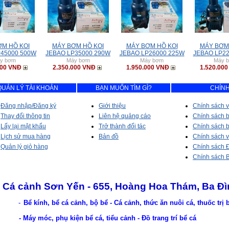
ƠM HỒ KOI
MÁY BƠM HỒ KOI
MÁY BƠM HỒ KOI
MÁY BƠM
P45000 500W
JEBAO LP35000 290W
JEBAO LP26000 225W
JEBAO LP2
y bơm
Máy bơm
Máy bơm
Máy 
000 VNĐ
2.350.000 VNĐ
1.950.000 VNĐ
1.520.00
QUẢN LÝ TÀI KHOẢN
BẠN MUỐN TÌM GÌ?
CHÍNH
Đăng nhập/Đăng ký
Giới thiệu
Chính sách v
Thay đổi thông tin
Liên hệ quảng cáo
Chính sách 
Lấy lại mật khẩu
Trở thành đối tác
Chính sách b
Lịch sử mua hàng
Bản đồ
Chính sách 
Quản lý giỏ hàng
Chính sách Đ
Chính sách 
Cá cảnh Sơn Yến - 655, Hoàng Hoa Thám, Ba Đì
-
Bể kính, bể cá cảnh, bộ bể - Cá cảnh, thức ăn nuôi cá, thuốc trị
- Máy móc, phụ kiện bể cá, tiểu cảnh - Đồ trang trí bể cá