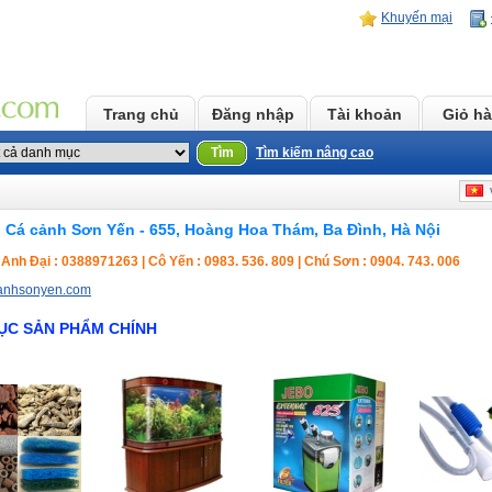
Khuyến mại
Trang chủ
Đăng nhập
Tài khoản
Giỏ h
Tìm
Tìm kiếm nâng cao
v
 Cá cảnh Sơn Yến - 655, Hoàng Hoa Thám, Ba Đình, Hà Nội
 Anh Đại : 0388971263 | Cô Yến : 0983. 536. 809 | Chú Sơn : 0904. 743. 006
anhsonyen.com
ỤC SẢN PHẨM CHÍNH