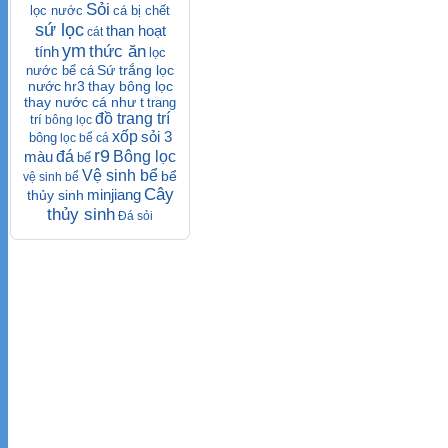
Sỏi
lọc nước
cá bị chết
sứ lọc
than hoạt
cát
ym
thức ăn
tính
lọc
Sứ trắng lọc
nước bể cá
nước
hr3
thay bông lọc
thay nước cá như t
trang
đồ trang trí
trí
bông lọc
xốp
sỏi 3
bông
lọc bể cá
r9
màu
đá
Bông lọc
bể
Vệ sinh bể
bể
vệ sinh bể
Cây
minjiang
thủy sinh
thủy sinh
Đá sỏi