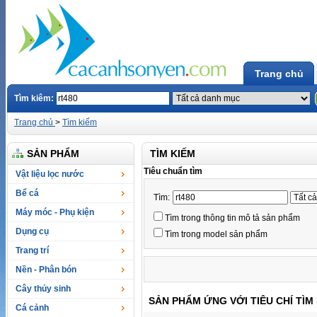
Trang chủ
Tìm kiêm:
Trang chủ
>
Tìm kiếm
SẢN PHẨM
TÌM KIẾM
Tiêu chuẩn tìm
Vật liệu lọc nước
Bể cá
Tìm:
Máy móc - Phụ kiện
Tìm trong thông tin mô tả sản phẩm
Dụng cụ
Tìm trong model sản phẩm
Trang trí
Nền - Phân bón
Cây thủy sinh
SẢN PHẨM ỨNG VỚI TIÊU CHÍ TÌM
Cá cảnh