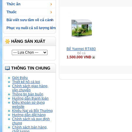
Thức ăn
Thuốc
Bài viết sưu tầm về cá cảnh
Phục vụ nuôi cá số lượng lớn
HÃNG SẢN XUẤT
Bể Yuemei RT480
Bể cá
1.500.000 VNĐ
THÔNG TIN CHUNG
Giới thiệu
Thiết kế hồ cá koi
Chính sách giao hàng,
vận chuyển
Thông tin bán buôn
Hướng dẫn thanh toán
Điều khoản sử dụng
website
Khiếu Nại và Bồi Thường
Hướng dẫn đặt hàng
Chính sách và quy định
chung
Chính sách bán hàng,
chất lượng