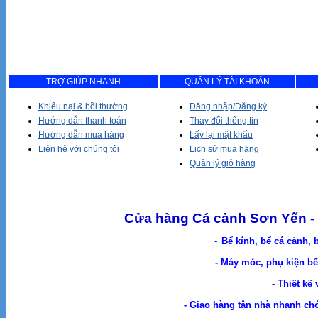
TRỢ GIÚP NHANH
QUẢN LÝ TÀI KHOẢN
Khiếu nại & bồi thường
Đăng nhập/Đăng ký
Hướng dẫn thanh toán
Thay đổi thông tin
Hướng dẫn mua hàng
Lấy lại mật khẩu
Liên hệ với chúng tôi
Lịch sử mua hàng
Quản lý giỏ hàng
Cửa hàng Cá cảnh Sơn Yến - 
-
Bể kính, bể cá cảnh, 
- Máy móc, phụ kiện bể 
- Thiết kế
- Giao hàng tận nhà nhanh chóng. Cá Cản