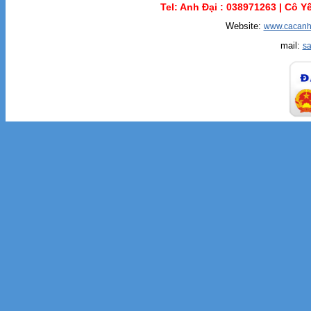
Tel: Anh Đại :
038971263 |
Cô Yế
Website:
www.cacanh
mail:
s