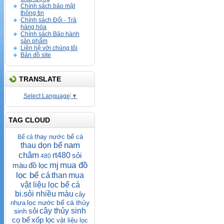
Chính sách bảo mật
thông tin
Chính sách Đổi - Trả
hàng hóa
Chính sách Bảo hành
sản phẩm
Liên hệ với chúng tôi
Bản đồ site
TRANSLATE
Select Language
▼
TAG CLOUD
thay nước bể cá
Bể cá
nam
thau dọn bể
châm
rt480
sỏi
480
mj
mua đồ
màu
đồ lọc
lọc bể cá
than
mua
vật liệu lọc bể cá
bi.sỏi nhiều màu
cây
lọc nước bể cá thủy
nhựa
sỏi
cây thủy sinh
sinh
cọ bể
xốp lọc
vật liệu lọc