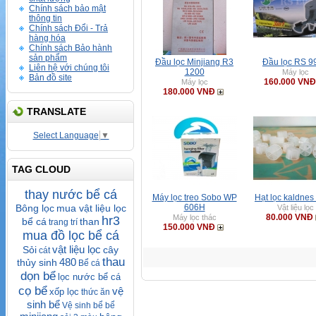
Chính sách bảo mật
thông tin
Chính sách Đổi - Trả
hàng hóa
Chính sách Bảo hành
sản phẩm
Đầu lọc Minjiang R3
Đầu lọc RS 9
Liên hệ với chúng tôi
1200
Máy lọc
Bản đồ site
160.000 VNĐ
Máy lọc
180.000 VNĐ
TRANSLATE
Select Language
▼
TAG CLOUD
thay nước bể cá
Máy lọc treo Sobo WP
Hạt lọc kaldnes
Bông lọc
mua vật liệu lọc
606H
Vật liệu lọc
80.000 VNĐ
Máy lọc thác
hr3
bể cá
than
trang trí
150.000 VNĐ
mua đồ lọc bể cá
vật liệu lọc
Sỏi
cây
cát
thau
480
thủy sinh
Bể cá
dọn bể
lọc nước bể cá
cọ bể
vệ
xốp lọc
thức ăn
sinh bể
Vệ sinh bể
bể