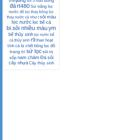
minjiang
bông
sỏi 3 màu
đá
rt480
Sứ trắng lọc
nước
đồ lọc
thay bông lọc
sỏi màu
thay nước cá như t
lọc nước
lọc bể cá
bi.sỏi nhiều màu
ym
bể thủy sinh
lọc nước bể
r9
than hoạt
cá thủy sinh
đồ
tính
cá bị chết
bông lọc
sứ lọc
trang trí
sỏi
mj
nam châm
Đá sỏi
xốp
cây nhựa
Cây thủy sinh