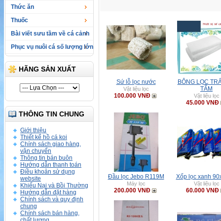
Thức ăn
Thuốc
Bài viết sưu tầm về cá cảnh
Phục vụ nuôi cá số lượng lớn
HÃNG SẢN XUẤT
Sứ lỗ lọc nước
BÔNG LỌC TRẮ
TẤM
Vật liệu lọc
100.000 VNĐ
Vật liệu lọc
45.000 VNĐ
THÔNG TIN CHUNG
Giới thiệu
Thiết kế hồ cá koi
Chính sách giao hàng,
vận chuyển
Thông tin bán buôn
Hướng dẫn thanh toán
Điều khoản sử dụng
Đầu lọc Jebo R119M
Xốp lọc xanh 9
website
Máy lọc
Vật liệu lọc
Khiếu Nại và Bồi Thường
200.000 VNĐ
60.000 VNĐ
Hướng dẫn đặt hàng
Chính sách và quy định
chung
Chính sách bán hàng,
chất lượng