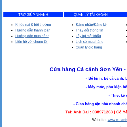
TRỢ GIÚP NHANH
QUẢN LÝ TÀI KHOẢN
Khiếu nại & bồi thường
Đăng nhập/Đăng ký
Hướng dẫn thanh toán
Thay đổi thông tin
Hướng dẫn mua hàng
Lấy lại mật khẩu
Liên hệ với chúng tôi
Lịch sử mua hàng
Quản lý giỏ hàng
Cửa hàng Cá cảnh Sơn Yến - 
-
Bể kính, bể cá cảnh, 
- Máy móc, phụ kiện bể 
- Thiết kế
- Giao hàng tận nhà nhanh chóng. Cá Cản
Tel: Anh Đại :
038971263 |
Cô Yế
Website:
www.cacanh