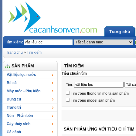
Trang chủ
Tìm kiêm:
Trang chủ
>
Tìm kiếm
SẢN PHẨM
TÌM KIẾM
Tiêu chuẩn tìm
Vật liệu lọc nước
Bể cá
Tìm:
Máy móc - Phụ kiện
Tìm trong thông tin mô tả sản phẩm
Dụng cụ
Tìm trong model sản phẩm
Trang trí
Nền - Phân bón
Cây thủy sinh
SẢN PHẨM ỨNG VỚI TIÊU CHÍ TÌM
Cá cảnh