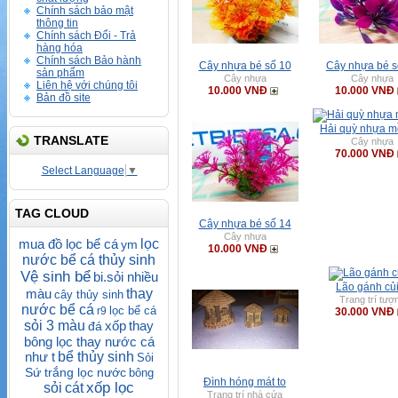
Chính sách bảo mật
thông tin
Chính sách Đổi - Trả
hàng hóa
Chính sách Bảo hành
Cây nhựa bé số 10
Cây nhựa bé s
sản phẩm
Cây nhựa
Cây nhựa
Liên hệ với chúng tôi
10.000 VNĐ
10.000 VNĐ
Bản đồ site
Hải quỳ nhựa m
TRANSLATE
Cây nhựa
70.000 VNĐ
Select Language
▼
TAG CLOUD
Cây nhựa bé số 14
Cây nhựa
mua đồ lọc bể cá
lọc
ym
10.000 VNĐ
nước bể cá thủy sinh
Vệ sinh bể
bi.sỏi nhiều
Lão gánh củi
màu
thay
cây thủy sinh
Trang trí tượ
nước bể cá
lọc bể cá
r9
30.000 VNĐ
sỏi 3 màu
xốp
thay
đá
bông lọc thay nước cá
như t
bể thủy sinh
Sỏi
Sứ trắng lọc nước
bông
Đình hóng mát to
xốp lọc
sỏi
cát
Trang trí nhà cửa