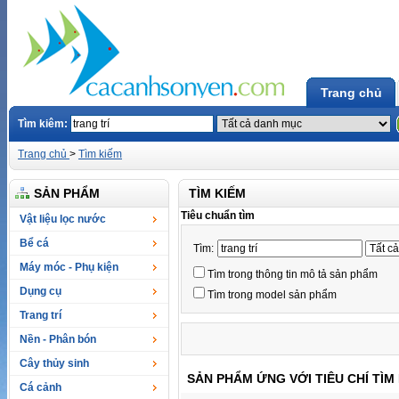
Trang chủ
Tìm kiêm:
Trang chủ
>
Tìm kiếm
SẢN PHẨM
TÌM KIẾM
Tiêu chuẩn tìm
Vật liệu lọc nước
Bể cá
Tìm:
Máy móc - Phụ kiện
Tìm trong thông tin mô tả sản phẩm
Dụng cụ
Tìm trong model sản phẩm
Trang trí
Nền - Phân bón
Cây thủy sinh
SẢN PHẨM ỨNG VỚI TIÊU CHÍ TÌM
Cá cảnh