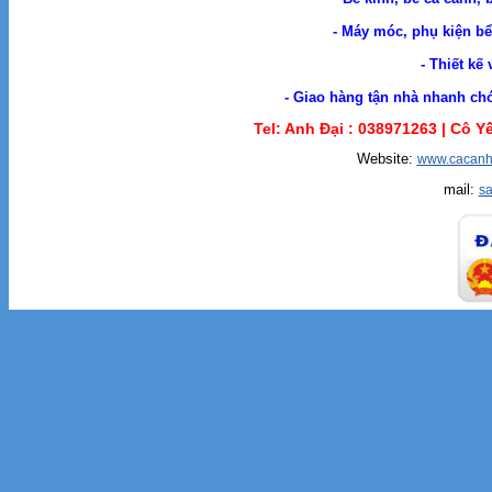
- Máy móc, phụ kiện bể 
- Thiết kế
- Giao hàng tận nhà nhanh chóng. Cá Cản
Tel: Anh Đại :
038971263 |
Cô Yế
Website:
www.cacanh
mail:
s