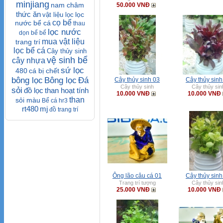
minjiang
nam châm
50.000 VNĐ
thức ăn
lọc
vật liệu lọc
cọ bể
nước bể cá
thau
lọc nước
dọn bể
bể
mua vật liệu
trang trí
lọc bể cá
Cây thủy sinh
vệ sinh bể
cây nhựa
sứ lọc
480
cá bị chết
bông lọc
Bông lọc
Đá
Cây thủy sinh 03
Cây thủy sinh
Cây thủy sinh
Cây thủy sin
sỏi
đồ lọc
than hoạt tính
10.000 VNĐ
10.000 VNĐ
than
sỏi màu
Bể cá
hr3
rt480
mj
đồ trang trí
Ông lão câu cá 01
Cây thủy sinh
Trang trí tượng
Cây thủy sin
25.000 VNĐ
10.000 VNĐ