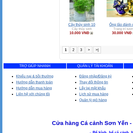
Cây thủy sinh 10
Ông lão đánh 
Cây thủy sinh
Trang trí tượ
10.000 VNĐ
30.000 VNĐ
1
2
3
>
>|
TRỢ GIÚP NHANH
QUẢN LÝ TÀI KHOẢN
Khiếu nại & bồi thường
Đăng nhập/Đăng ký
Hướng dẫn thanh toán
Thay đổi thông tin
Hướng dẫn mua hàng
Lấy lại mật khẩu
Liên hệ với chúng tôi
Lịch sử mua hàng
Quản lý giỏ hàng
Cửa hàng Cá cảnh Sơn Yến - 
-
Bể kính, bể cá cảnh, 