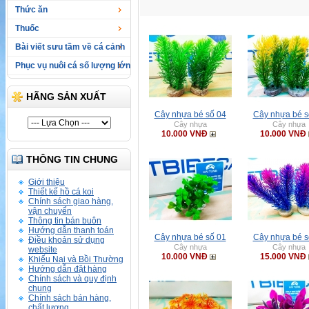
Thức ăn
Thuốc
Bài viết sưu tầm về cá cảnh
Phục vụ nuôi cá số lượng lớn
HÃNG SẢN XUẤT
Cây nhựa bé số 04
Cây nhựa bé s
Cây nhựa
Cây nhựa
10.000 VNĐ
10.000 VNĐ
THÔNG TIN CHUNG
Giới thiệu
Thiết kế hồ cá koi
Chính sách giao hàng,
vận chuyển
Thông tin bán buôn
Hướng dẫn thanh toán
Cây nhựa bé số 01
Cây nhựa bé s
Điều khoản sử dụng
Cây nhựa
Cây nhựa
website
10.000 VNĐ
15.000 VNĐ
Khiếu Nại và Bồi Thường
Hướng dẫn đặt hàng
Chính sách và quy định
chung
Chính sách bán hàng,
chất lượng