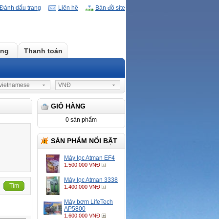
Đánh dấu trang
Liên hệ
Bản đồ site
àng
Thanh toán
ietnamese
VNĐ
GIỎ HÀNG
0 sản phẩm
SẢN PHẨM NỔI BẬT
Máy lọc Atman EF4
1.500.000 VNĐ
Máy lọc Atman 3338
Tìm
1.400.000 VNĐ
Máy bơm LifeTech
AP5800
1.600.000 VNĐ