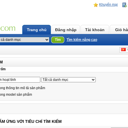
Khuyến mại
Trang chủ
Đăng nhập
Tài khoản
Giỏ h
Tìm
Tìm kiếm nâng cao
v
ẾM
 tìm
ong thông tin mô tả sản phẩm
rong model sản phẩm
M ỨNG VỚI TIÊU CHÍ TÌM KIẾM