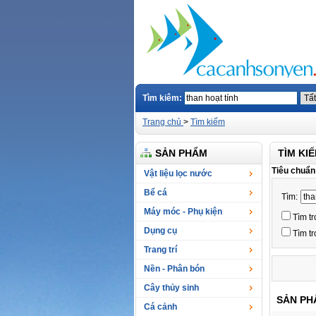
Tìm kiêm:
Trang chủ
>
Tìm kiếm
SẢN PHẨM
TÌM KI
Tiêu chuẩn
Vật liệu lọc nước
Bể cá
Tìm:
Máy móc - Phụ kiện
Tìm tr
Dụng cụ
Tìm t
Trang trí
Nền - Phân bón
Cây thủy sinh
SẢN PHẨ
Cá cảnh