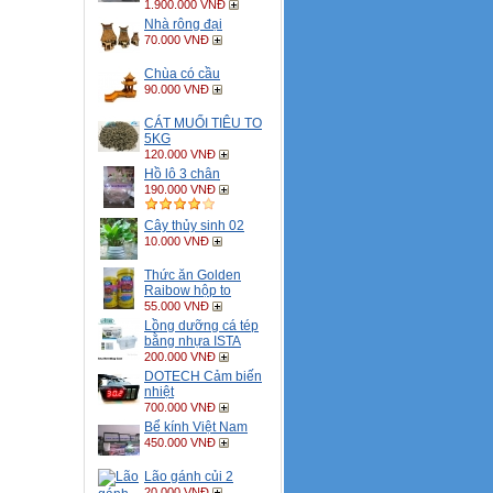
1.900.000 VNĐ
Nhà rông đại
70.000 VNĐ
Chùa có cầu
90.000 VNĐ
CÁT MUỐI TIÊU TO
5KG
120.000 VNĐ
Hồ lô 3 chân
190.000 VNĐ
Cây thủy sinh 02
10.000 VNĐ
Thức ăn Golden
Raibow hộp to
55.000 VNĐ
Lồng dưỡng cá tép
bằng nhựa ISTA
200.000 VNĐ
DOTECH Cảm biến
nhiệt
700.000 VNĐ
Bể kính Việt Nam
450.000 VNĐ
Lão gánh củi 2
20.000 VNĐ