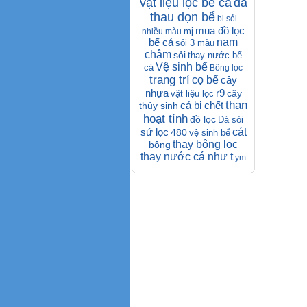
vật liệu lọc bể cá
đá
thau dọn bể
bi.sỏi
mua đồ lọc
mj
nhiều màu
bể cá
nam
sỏi 3 màu
châm
sỏi
thay nước bể
Vệ sinh bể
cá
Bông lọc
trang trí
cọ bể
cây
nhựa
r9
cây
vật liệu lọc
than
cá bị chết
thủy sinh
hoạt tính
đồ lọc
Đá sỏi
sứ lọc
cát
480
vệ sinh bể
thay bông lọc
bông
thay nước cá như t
ym