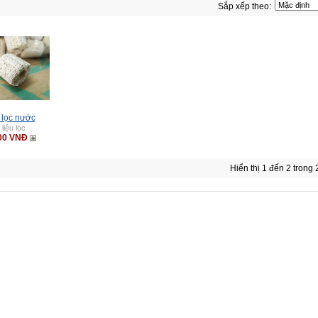
Sắp xếp theo:
̃ lọc nước
 liệu lọc
00 VNĐ
Hiển thị 1 đến 2 trong 