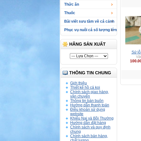
Thức ăn
Thuốc
Bài viết sưu tầm về cá cảnh
Phục vụ nuôi cá số lượng lớn
HÃNG SẢN XUẤT
Sứ lô
Vật
100.0
THÔNG TIN CHUNG
Giới thiệu
Thiết kế hồ cá koi
Chính sách giao hàng,
vận chuyển
Thông tin bán buôn
Hướng dẫn thanh toán
Điều khoản sử dụng
website
Khiếu Nại và Bồi Thường
Hướng dẫn đặt hàng
Chính sách và quy định
chung
Chính sách bán hàng,
chất lượng