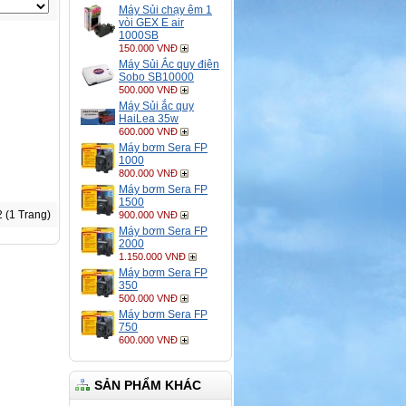
Máy Sủi chạy êm 1
vòi GEX E air
1000SB
150.000 VNĐ
Máy Sủi Ắc quy điện
Sobo SB10000
500.000 VNĐ
Máy Sủi ắc quy
HaiLea 35w
600.000 VNĐ
Máy bơm Sera FP
1000
800.000 VNĐ
Máy bơm Sera FP
1500
2 (1 Trang)
900.000 VNĐ
Máy bơm Sera FP
2000
1.150.000 VNĐ
Máy bơm Sera FP
350
500.000 VNĐ
Máy bơm Sera FP
750
600.000 VNĐ
SẢN PHẨM KHÁC