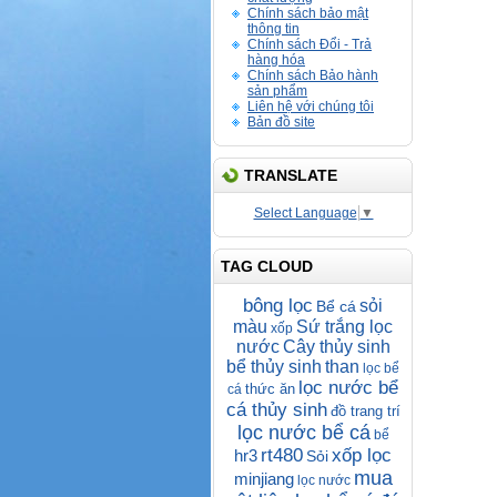
Chính sách bảo mật
thông tin
Chính sách Đổi - Trả
hàng hóa
Chính sách Bảo hành
sản phẩm
Liên hệ với chúng tôi
Bản đồ site
TRANSLATE
Select Language
▼
TAG CLOUD
bông lọc
sỏi
Bể cá
màu
Sứ trắng lọc
xốp
nước
Cây thủy sinh
bể thủy sinh
than
lọc bể
lọc nước bể
thức ăn
cá
cá thủy sinh
đồ trang trí
lọc nước bể cá
bể
rt480
xốp lọc
hr3
Sỏi
mua
minjiang
lọc nước