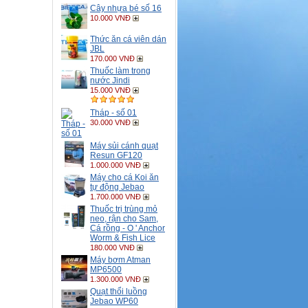
Cây nhựa bé số 16
10.000 VNĐ
Thức ăn cá viên dán
JBL
170.000 VNĐ
Thuốc làm trong
nước Jindi
15.000 VNĐ
Tháp - số 01
30.000 VNĐ
Máy sủi cánh quạt
Resun GF120
1.000.000 VNĐ
Máy cho cá Koi ăn
tự động Jebao
1.700.000 VNĐ
Thuốc trị trùng mỏ
neo, rận cho Sam,
Cá rồng - O ' Anchor
Worm & Fish Lice
180.000 VNĐ
Máy bơm Atman
MP6500
1.300.000 VNĐ
Quạt thổi luồng
Jebao WP60