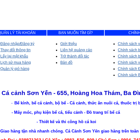
QUẢN LÝ TÀI KHOẢN
BẠN MUỐN TÌM GÌ?
CHÍNH
Đăng nhập/Đăng ký
Giới thiệu
Chính sách v
Thay đổi thông tin
Liên hệ quảng cáo
Chính sách 
Lấy lại mật khẩu
Trở thành đối tác
Chính sách b
Lịch sử mua hàng
Bản đồ
Chính sách 
Quản lý giỏ hàng
Chính sách Đ
Chính sách 
Cá cảnh Sơn Yến - 655, Hoàng Hoa Thám, Ba Đì
-
Bể kính, bể cá cảnh, bộ bể - Cá cảnh, thức ăn nuôi cá, thuốc trị
- Máy móc, phụ kiện bể cá, tiểu cảnh - Đồ trang trí bể cá
- Thiết kế và thi công hồ cá koi
nhà nhanh chóng. Cá Cảnh Sơn Yến giao hàng trên toàn lãn