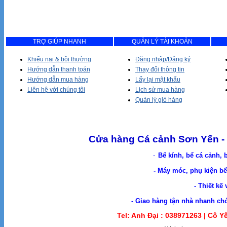
TRỢ GIÚP NHANH
QUẢN LÝ TÀI KHOẢN
Khiếu nại & bồi thường
Đăng nhập/Đăng ký
Hướng dẫn thanh toán
Thay đổi thông tin
Hướng dẫn mua hàng
Lấy lại mật khẩu
Liên hệ với chúng tôi
Lịch sử mua hàng
Quản lý giỏ hàng
Cửa hàng Cá cảnh Sơn Yến - 
-
Bể kính, bể cá cảnh, 
- Máy móc, phụ kiện bể 
- Thiết kế
- Giao hàng tận nhà nhanh chóng. Cá Cản
Tel: Anh Đại :
038971263 |
Cô Yế