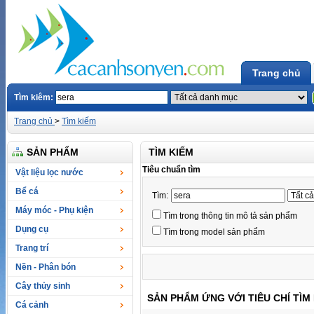
Trang chủ
Tìm kiêm:
Trang chủ
>
Tìm kiếm
SẢN PHẨM
TÌM KIẾM
Tiêu chuẩn tìm
Vật liệu lọc nước
Bể cá
Tìm:
Máy móc - Phụ kiện
Tìm trong thông tin mô tả sản phẩm
Dụng cụ
Tìm trong model sản phẩm
Trang trí
Nền - Phân bón
Cây thủy sinh
SẢN PHẨM ỨNG VỚI TIÊU CHÍ TÌM
Cá cảnh