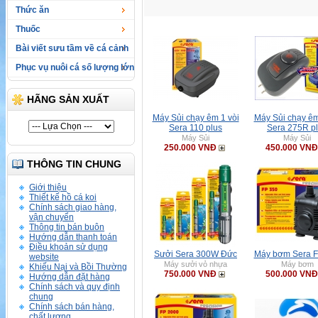
Thức ăn
Thuốc
Bài viết sưu tầm về cá cảnh
Phục vụ nuôi cá số lượng lớn
HÃNG SẢN XUẤT
Máy Sủi chạy êm 1 vòi
Máy Sủi chạy êm
Sera 110 plus
Sera 275R p
Máy Sủi
Máy Sủi
250.000 VNĐ
450.000 VNĐ
THÔNG TIN CHUNG
Giới thiệu
Thiết kế hồ cá koi
Chính sách giao hàng,
vận chuyển
Thông tin bán buôn
Hướng dẫn thanh toán
Điều khoản sử dụng
Sưởi Sera 300W Đức
Máy bơm Sera F
website
Máy sưởi vỏ nhựa
Máy bơm
Khiếu Nại và Bồi Thường
750.000 VNĐ
500.000 VNĐ
Hướng dẫn đặt hàng
Chính sách và quy định
chung
Chính sách bán hàng,
chất lượng