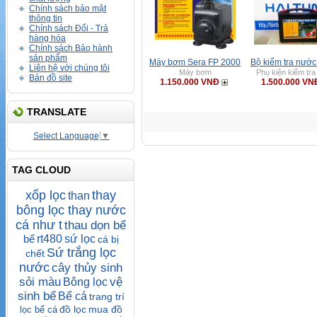
Chính sách bảo mật
thông tin
Chính sách Đổi - Trả
hàng hóa
Chính sách Bảo hành
sản phẩm
Máy bơm Sera FP 2000
Bộ kiểm tra nướ
Liên hệ với chúng tôi
Máy bơm
Phụ kiện kiểm tr
Bản đồ site
1.150.000 VNĐ
1.500.000 VN
TRANSLATE
Select Language
▼
TAG CLOUD
xốp lọc
thay
than
bông lọc thay nước
cá như t
thau dọn bể
bể
rt480
sứ lọc
cá bị
Sứ trắng lọc
chết
nước
cây thủy sinh
sỏi màu
vệ
Bông lọc
sinh bể
Bể cá
trang trí
đồ lọc
mua đồ
lọc bể cá