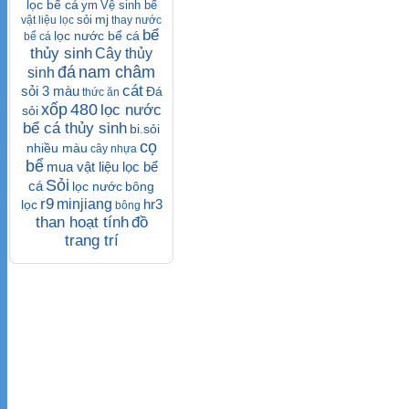
lọc bể cá
ym
Vệ sinh bể
mj
sỏi
vật liệu lọc
thay nước
bể
lọc nước bể cá
bể cá
thủy sinh
Cây thủy
đá
nam châm
sinh
cát
sỏi 3 màu
Đá
thức ăn
xốp
480
lọc nước
sỏi
bể cá thủy sinh
bi.sỏi
cọ
nhiều màu
cây nhựa
bể
mua vật liệu lọc bể
Sỏi
cá
lọc nước
bông
r9
minjiang
hr3
lọc
bông
than hoạt tính
đồ
trang trí