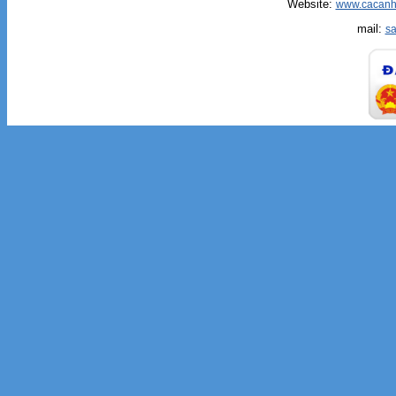
Website:
www.cacanh
mail:
s