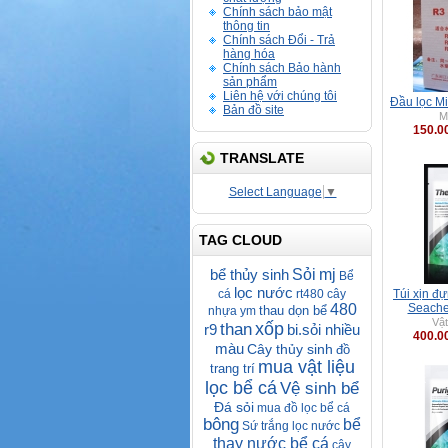
Chính sách bảo mật
thông tin
Chính sách Đổi - Trả
hàng hóa
Chính sách Bảo hành
sản phẩm
Liên hệ với chúng tôi
Đầu lọc M
Bản đồ site
M
150.0
TRANSLATE
Select Language
▼
TAG CLOUD
bể thủy sinh
Sỏi
mj
Bể
lọc nước
cá
rt480
cây
Túi xịn đự
480
Seache
thau dọn bể
nhựa
ym
Vật
xốp
than
r9
bi.sỏi nhiều
400.0
màu
Cây thủy sinh
đồ
mua vật liệu
trang trí
lọc bể cá
Vệ sinh bể
Đá sỏi
mua đồ lọc bể cá
bông
bể
Sứ trắng lọc nước
thay nước bể cá
cây