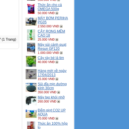
Thức ăn cho cá
OMEGA 500g
50.000 VNĐ
MÁY BƠM PERIHA
PG35
2.550.000 VNĐ
CÂY RONG MỀM
CAO 18
7 (1 Trang)
25.000 VNĐ
Máy sủi cánh quạt
Resun GF120
1.000.000 VNĐ
Cây ráy bé lá tim
40.000 VNĐ
Hàng mới về ngày
17/04/2013
15.000 VNĐ
Sủi đĩa mịn đường
kính 30cm
350.000 VNĐ
Máy tạo khói nhỡ
260.000 VNĐ
Đếm giọt CO2 UP
AQUA
70.000 VNĐ
Thức ăn 100% hộp
to