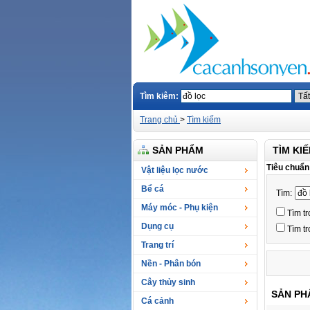
Tìm kiêm:
Trang chủ
>
Tìm kiếm
SẢN PHẨM
TÌM KI
Tiêu chuẩn
Vật liệu lọc nước
Bể cá
Tìm:
Máy móc - Phụ kiện
Tìm tr
Dụng cụ
Tìm t
Trang trí
Nền - Phân bón
Cây thủy sinh
SẢN PHẨ
Cá cảnh