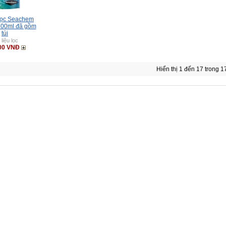
 lọc Seachem
100ml đã gồm
túi
 liệu lọc
00 VNĐ
Hiển thị 1 đến 17 trong 1