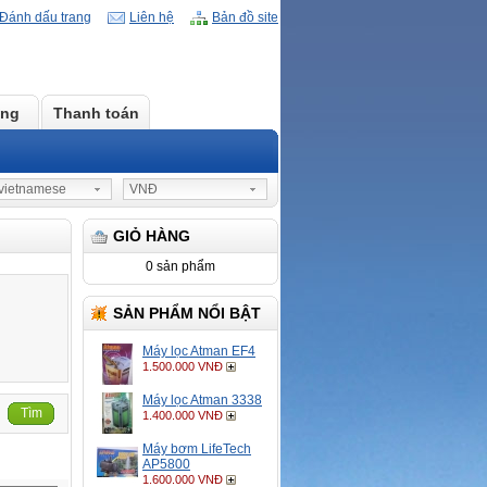
Đánh dấu trang
Liên hệ
Bản đồ site
àng
Thanh toán
ietnamese
VNĐ
GIỎ HÀNG
0 sản phẩm
SẢN PHẨM NỔI BẬT
Máy lọc Atman EF4
1.500.000 VNĐ
Máy lọc Atman 3338
Tìm
1.400.000 VNĐ
Máy bơm LifeTech
AP5800
1.600.000 VNĐ