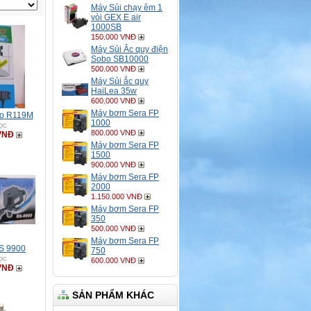
Máy Sủi chạy êm 1
vòi GEX E air
1000SB
150.000 VNĐ
Máy Sủi Ắc quy điện
Sobo SB10000
500.000 VNĐ
Máy Sủi ắc quy
HaiLea 35w
600.000 VNĐ
Máy bơm Sera FP
bo R119M
1000
ọc
800.000 VNĐ
VNĐ
Máy bơm Sera FP
1500
900.000 VNĐ
Máy bơm Sera FP
2000
1.150.000 VNĐ
Máy bơm Sera FP
350
500.000 VNĐ
Máy bơm Sera FP
S 9900
750
ọc
600.000 VNĐ
VNĐ
SẢN PHẨM KHÁC