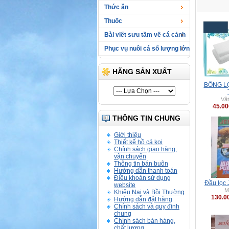
Thức ăn
Thuốc
Bài viết sưu tầm về cá cảnh
Phục vụ nuôi cá số lượng lớn
HÃNG SẢN XUẤT
BÔNG L
Vật
45.0
THÔNG TIN CHUNG
Giới thiệu
Thiết kế hồ cá koi
Chính sách giao hàng,
vận chuyển
Thông tin bán buôn
Hướng dẫn thanh toán
Điều khoản sử dụng
Đầu lọc
website
M
Khiếu Nại và Bồi Thường
130.0
Hướng dẫn đặt hàng
Chính sách và quy định
chung
Chính sách bán hàng,
chất lượng