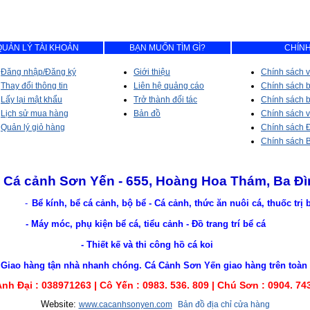
QUẢN LÝ TÀI KHOẢN
BẠN MUỐN TÌM GÌ?
CHÍNH
Đăng nhập/Đăng ký
Giới thiệu
Chính sách v
Thay đổi thông tin
Liên hệ quảng cáo
Chính sách 
Lấy lại mật khẩu
Trở thành đối tác
Chính sách b
Lịch sử mua hàng
Bản đồ
Chính sách 
Quản lý giỏ hàng
Chính sách Đ
Chính sách 
Cá cảnh Sơn Yến - 655, Hoàng Hoa Thám, Ba Đì
-
Bể kính, bể cá cảnh, bộ bể - Cá cảnh, thức ăn nuôi cá, thuốc trị
- Máy móc, phụ kiện bể cá, tiểu cảnh - Đồ trang trí bể cá
- Thiết kế và thi công hồ cá koi
nhà nhanh chóng. Cá Cảnh Sơn Yến giao hàng trên toàn lãn
Anh Đại :
038971263 |
Cô Yến : 0983. 536. 809 | Chú Sơn : 0904. 74
Website:
www.cacanhsonyen.com
Bản đồ địa chỉ cửa hàng