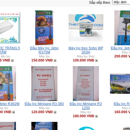
Sắp xếp theo:
ỌC TRẮNG 5
Đầu Máy lọc Jebo
Máy lọc treo Sobo WP
Đầu lọc Je
TẤM
R375M
303H
Máy l
200.000 
 liệu lọc
Máy lọc
Máy lọc thác
00 VNĐ
150.000 VNĐ
100.000 VNĐ
 Jebo R362M
Đầu lọc Minjiang R3 380
Đầu lọc Minjiang R3
Đầu lọc R
1200
áy lọc
Máy lọc
Máy l
00 VNĐ
120.000 VNĐ
160.000 
Máy lọc
180.000 VNĐ