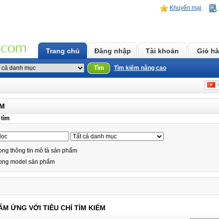
Khuyến mại
Trang chủ
Đăng nhập
Tài khoản
Giỏ h
Tìm
Tìm kiếm nâng cao
v
ẾM
 tìm
ong thông tin mô tả sản phẩm
rong model sản phẩm
M ỨNG VỚI TIÊU CHÍ TÌM KIẾM