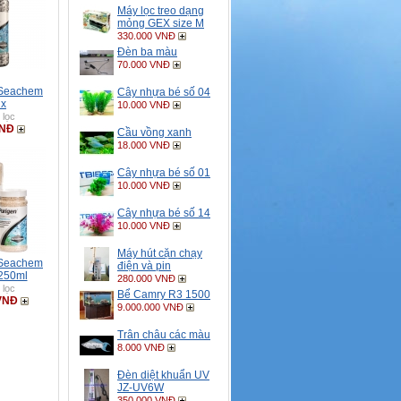
Máy lọc treo dạng
mỏng GEX size M
330.000 VNĐ
Đèn ba màu
70.000 VNĐ
c Seachem
Cây nhựa bé số 04
ix
10.000 VNĐ
 lọc
VNĐ
Cầu vồng xanh
18.000 VNĐ
Cây nhựa bé số 01
10.000 VNĐ
Cây nhựa bé số 14
10.000 VNĐ
Máy hút cặn chạy
c Seachem
điện và pin
250ml
280.000 VNĐ
 lọc
Bể Camry R3 1500
VNĐ
9.000.000 VNĐ
Trân châu các màu
8.000 VNĐ
Đèn diệt khuẩn UV
JZ-UV6W
350.000 VNĐ