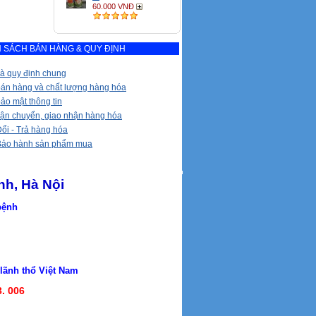
60.000 VNĐ
 SÁCH BÁN HÀNG & QUY ĐỊNH
à quy định chung
bán hàng và chất lượng hàng hóa
ảo mật thông tin
vận chuyển, giao nhận hàng hóa
ổi - Trả hàng hóa
Bảo hành sản phẩm mua
nh, Hà Nội
 bệnh
h thổ Việt Nam
3. 006