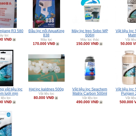
injiang R3 580
Đầu lọc nổi AquaKing
Máy lọc treo Sobo WP
Vật liệu lọ
838
606H
Matr
áy lọc
00 VNĐ
Máy lọc
Máy lọc thác
Vật liệu
170.000 VNĐ
150.000 VNĐ
50.000 
ng vật liệu lọc
Hạt lọc kaldnes 500g
Vật liệu lọc Seachem
Vật liệu lọ
m lưới mịn
Matrix Carbon 500ml
Purigen 
Vật liệu lọc
80.000 VNĐ
 liệu lọc
Vật liệu lọc
Vật liệu
00 VNĐ
490.000 VNĐ
500.000 