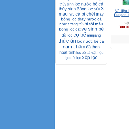
lọc nước bể cá
thủy sinh
thủy sinh
Bông lọc
sỏi 3
Vật liệu
màu
cá bị chết
hr3
thay
Purigen 
bông lọc thay nước cá
sỏi
Vật
như t
sỏi màu
trang trí
300.0
vệ sinh bể
bông lọc
cát
cọ bể
đồ lọc
minjiang
thức ăn
lọc nước bể cá
nam châm
đá
than
hoạt tính
vật liệu
lọc bể cá
xốp lọc
lọc
sứ lọc