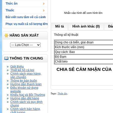
Thức ăn
Thuốc
Nhấn vào hình để xem hình lớn
Bài viết sưu tầm về cá cảnh
Phục vụ nuôi cá số lượng lớn
Mô tả
Hình ảnh khác (0)
Đán
Thông số kỹ thuật
HÃNG SẢN XUẤT
Dùng cho cá biển, giai đoạn
Kích thước viên (mm)
Quy cách: Bao
Độ Đạm
THÔNG TIN CHUNG
Chất béo
Giới thiệu
CHIA SẺ CẢM NHẬN CỦA 
Thiết kế hồ cá koi
Chính sách giao hàng,
vận chuyển
Thông tin bán buôn
Hướng dẫn thanh toán
Điều khoản sử dụng
website
Tags:
Thức ăn
,
Khiếu Nại và Bồi Thường
Hướng dẫn đặt hàng
Chính sách và quy định
chung
Chính sách bán hàng,
chất lượng