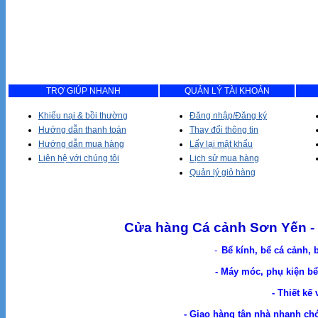
TRỢ GIÚP NHANH
QUẢN LÝ TÀI KHOẢN
Khiếu nại & bồi thường
Đăng nhập/Đăng ký
Hướng dẫn thanh toán
Thay đổi thông tin
Hướng dẫn mua hàng
Lấy lại mật khẩu
Liên hệ với chúng tôi
Lịch sử mua hàng
Quản lý giỏ hàng
Cửa hàng Cá cảnh Sơn Yến - 
-
Bể kính, bể cá cảnh, 
- Máy móc, phụ kiện bể 
- Thiết kế
- Giao hàng tận nhà nhanh chóng. Cá Cản