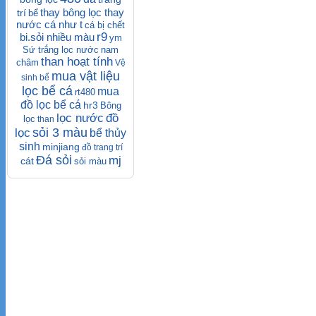
thay bông lọc thay
trí
bể
nước cá như t
cá bị chết
r9
bi.sỏi nhiều màu
ym
Sứ trắng lọc nước
nam
than hoạt tính
châm
Vệ
mua vật liệu
sinh bể
lọc bể cá
mua
rt480
đồ lọc bể cá
hr3
Bông
lọc nước
đồ
lọc
than
sỏi 3 màu
lọc
bể thủy
sinh
minjiang
đồ trang trí
Đá sỏi
mj
cát
sỏi màu