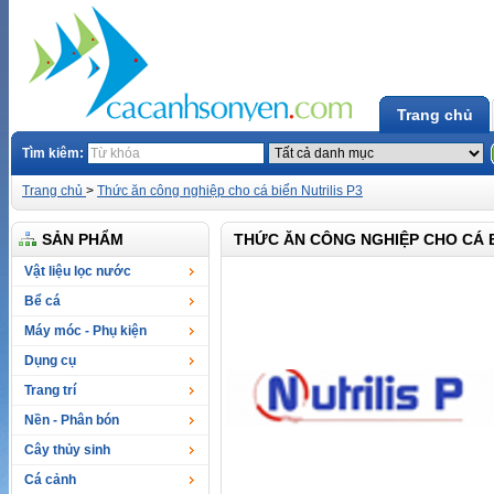
Trang chủ
Tìm kiêm:
Trang chủ
>
Thức ăn công nghiệp cho cá biển Nutrilis P3
SẢN PHẨM
THỨC ĂN CÔNG NGHIỆP CHO CÁ B
Vật liệu lọc nước
Bể cá
Máy móc - Phụ kiện
Dụng cụ
Trang trí
Nền - Phân bón
Cây thủy sinh
Cá cảnh