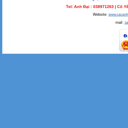
Tel: Anh Đại :
038971263 |
Cô Yế
Website:
www.cacanh
mail:
s