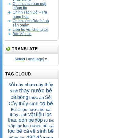
Chính sách bảo mật
thông tin
Chính sách Đổi - Trả
hàng hóa
Chính sách Bảo hành
sản phẩm
Liên hệ với chúng tôi
Bản đồ site
TRANSLATE
Select Language
▼
TAG CLOUD
sỏi
cây nhựa
cây thủy
thay nước bể
sinh
cá
bông
Sỏi
thức ăn
cọ bể
Cây thủy sinh
lọc nước bể cá
Bể cá
vật liệu lọc
thủy sinh
thau dọn bể
xốp
sứ lọc
lọc nước bể cá
xốp lọc
lọc bể cá
vệ sinh bể
480
đá
bông lọc
trang