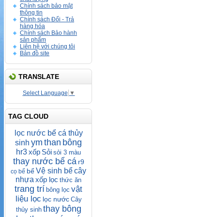
Chính sách bảo mật
thông tin
Chính sách Đổi - Trả
hàng hóa
Chính sách Bảo hành
sản phẩm
Liên hệ với chúng tôi
Bản đồ site
TRANSLATE
Select Language
▼
TAG CLOUD
lọc nước bể cá thủy
ym
than
bông
sinh
hr3
xốp
Sỏi
sỏi 3 màu
thay nước bể cá
r9
Vệ sinh bể
cây
bể
cọ bể
nhựa
xốp lọc
thức ăn
trang trí
vật
bông lọc
liệu lọc
lọc nước
Cây
thay bông
thủy sinh