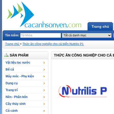
Trang chủ
Tìm kiêm:
Trang chủ
>
Thức ăn công nghiệp cho cá biển Nutrilis P1
SẢN PHẨM
THỨC ĂN CÔNG NGHIỆP CHO CÁ B
Vật liệu lọc nước
Bể cá
Máy móc - Phụ kiện
Dụng cụ
Trang trí
Nền - Phân bón
Cây thủy sinh
Cá cảnh