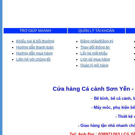
TRỢ GIÚP NHANH
QUẢN LÝ TÀI KHOẢN
Khiếu nại & bồi thường
Đăng nhập/Đăng ký
Hướng dẫn thanh toán
Thay đổi thông tin
Hướng dẫn mua hàng
Lấy lại mật khẩu
Liên hệ với chúng tôi
Lịch sử mua hàng
Quản lý giỏ hàng
Cửa hàng Cá cảnh Sơn Yến - 
-
Bể kính, bể cá cảnh, 
- Máy móc, phụ kiện bể 
- Thiết kế
- Giao hàng tận nhà nhanh chóng. Cá Cản
Tel: Anh Đại :
038971263 |
Cô Yế