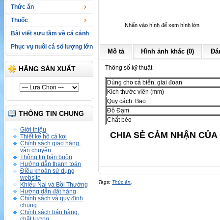
Thức ăn
Thuốc
Nhấn vào hình để xem hình lớn
Bài viết sưu tầm về cá cảnh
Phục vụ nuôi cá số lượng lớn
Mô tả
Hình ảnh khác (0)
Đán
Thông số kỹ thuật
HÃNG SẢN XUẤT
Dùng cho cá biển, giai đoạn
Kích thước viên (mm)
Quy cách: Bao
Độ Đạm
THÔNG TIN CHUNG
Chất béo
Giới thiệu
CHIA SẺ CẢM NHẬN CỦA 
Thiết kế hồ cá koi
Chính sách giao hàng,
vận chuyển
Thông tin bán buôn
Hướng dẫn thanh toán
Điều khoản sử dụng
website
Tags:
Thức ăn
,
Khiếu Nại và Bồi Thường
Hướng dẫn đặt hàng
Chính sách và quy định
chung
Chính sách bán hàng,
chất lượng