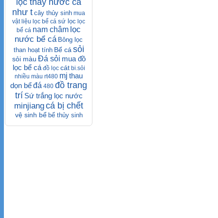
lọc thay nước cá
như t
cây thủy sinh
mua
sứ lọc
vật liệu lọc bể cá
lọc
lọc
nam châm
bể cá
nước bể cá
Bông lọc
sỏi
Bể cá
than hoạt tính
Đá sỏi
mua đồ
sỏi màu
lọc bể cá
cát
đồ lọc
bi.sỏi
mj
thau
nhiều màu
rt480
đồ trang
dọn bể
đá
480
trí
Sứ trắng lọc nước
cá bị chết
minjiang
vệ sinh bể
bể thủy sinh