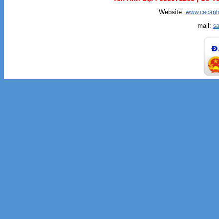
Website:
www.cacanh
mail:
s