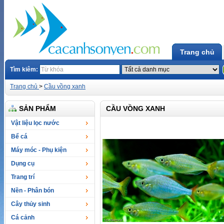
Trang chủ
Tìm kiêm:
Trang chủ
>
Cầu vồng xanh
SẢN PHẨM
CẦU VỒNG XANH
Vật liệu lọc nước
Bể cá
Máy móc - Phụ kiện
Dụng cụ
Trang trí
Nền - Phân bón
Cây thủy sinh
Cá cảnh