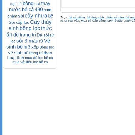
bông
cát
thay
dọn bể
480
nước bể cá
nam
cây nhựa
sỏi
bể
châm
Tags:
bể cá kiểng
,
bể thủy sinh
,
chăm cá như thế nào
Cây thủy
cảnh sơn yến
,
mua cá Cầu vồng xanh ở đâu
,
nuôi C
Sỏi
xốp lọc
sinh
bông lọc
thức
ăn
đồ trang trí
Đá sỏi
sứ
sỏi 3 màu
Vệ
r9
lọc
sinh bể
hr3
xốp
Bông lọc
vệ sinh bể
than
trang trí
hoạt tính
mua đồ lọc bể cá
mua vật liệu lọc bể cá