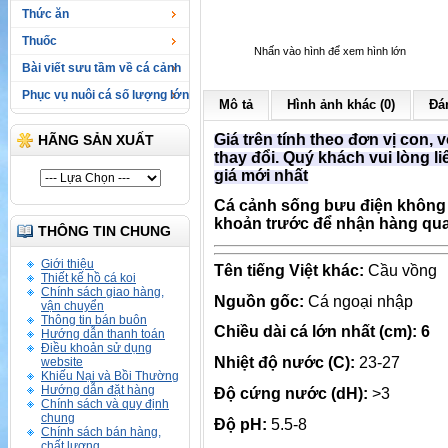
Thức ăn
Thuốc
Nhấn vào hình để xem hình lớn
Bài viết sưu tầm về cá cảnh
Phục vụ nuôi cá số lượng lớn
Mô tả
Hình ảnh khác (0)
Đán
Giá trên tính theo đơn vị con, 
HÃNG SẢN XUẤT
thay đổi. Quý khách vui lòng liê
giá mới nhất
Cá cảnh sống bưu điện không 
khoản trước để nhận hàng qua
THÔNG TIN CHUNG
Giới thiệu
Tên tiếng Việt khác:
Cầu vồng
Thiết kế hồ cá koi
Chính sách giao hàng,
Nguồn gốc:
Cá ngoại nhập
vận chuyển
Thông tin bán buôn
Chiều dài cá lớn nhất (cm): 6
Hướng dẫn thanh toán
Điều khoản sử dụng
Nhiệt độ nước (C):
23-27
website
Khiếu Nại và Bồi Thường
Hướng dẫn đặt hàng
Độ cứng nước (dH):
>3
Chính sách và quy định
chung
Độ pH:
5.5-8
Chính sách bán hàng,
chất lượng