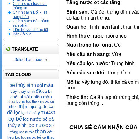
Tầng nước ở: các tầng
Chính sách bảo mật
thông tin
Sinh sản:
Cá đẻ, trứng dính và
Chính sách Đổi - Trả
hàng hóa
có tập tính ăn trứng.
Chính sách Bảo hành
sản phẩm
Quan hệ:
Tính hiền lành, thân t
Liên hệ với chúng tôi
Bản đồ site
Hình thức nuôi:
nuôi ghép
Nuôi trong hồ rong:
Có
TRANSLATE
Yêu cầu ánh sáng:
Vừa
Select Language
▼
Yêu cầu lọc nước:
Trung bình
Yêu cầu sục khí:
Trung bình
TAG CLOUD
Mô tả:
vây lưng đỏ, thân cá có 
bể thủy sinh
sỏi màu
hơn
đá
cá bị
cây thủy sinh
chết
bi.sỏi nhiều màu
Thức ăn:
Cá ăn tạp từ trùng chỉ
thay bông lọc thay nước cá
trung côn trùng...
mj
minjiang
Bể cá
như t
ym
đồ lọc
rt480
lọc bể cá
cọ bể
lọc nước bể cá
lọc nước
thủy sinh
Sứ
CHIA SẺ CẢM NHẬN CỦA 
than
vật
trắng lọc nước
liệu lọc
lọc nước bể cá
thau