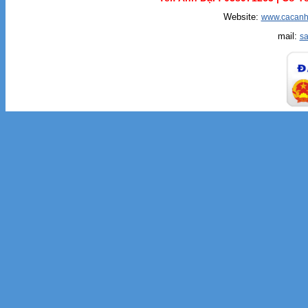
Website:
www.cacanh
mail:
s