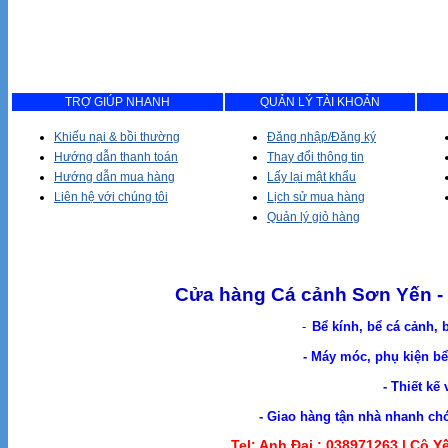
TRỢ GIÚP NHANH
QUẢN LÝ TÀI KHOẢN
Khiếu nại & bồi thường
Đăng nhập/Đăng ký
Hướng dẫn thanh toán
Thay đổi thông tin
Hướng dẫn mua hàng
Lấy lại mật khẩu
Liên hệ với chúng tôi
Lịch sử mua hàng
Quản lý giỏ hàng
Cửa hàng Cá cảnh Sơn Yến - 
-
Bể kính, bể cá cảnh, 
- Máy móc, phụ kiện bể 
- Thiết kế
- Giao hàng tận nhà nhanh chóng. Cá Cản
Tel: Anh Đại :
038971263 |
Cô Yế