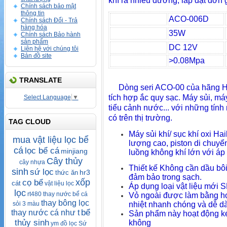
khí ra nhiều đường, lắp đặt đơn 
Chính sách bảo mật
thông tin
ACO-006D
Chính sách Đổi - Trả
hàng hóa
35W
Chính sách Bảo hành
sản phẩm
DC 12V
Liên hệ với chúng tôi
Bản đồ site
>0.08Mpa
TRANSLATE
Dòng seri ACO-00 của hãng Hai
tích hợp ắc quy sạc. Máy sủi, má
Select Language
▼
tiểu cảnh nước... với những tính
có trên thị trường.
TAG CLOUD
Máy sủi khí/ sục khí oxi H
mua vật liệu lọc bể
lượng cao, piston di chuyển 
cá
lọc bể cá
minjiang
luồng không khí lớn với áp 
Cây thủy
cây nhựa
Thiết kế Không cần dầu bôi
sinh
sứ lọc
hr3
thức ăn
đảm bảo trong sạch.
xốp
cọ bể
cát
vật liệu lọc
Áp dụng loại vật liệu mới S
lọc
rt480
thay nước bể cá
Vỏ ngoài được làm bằng hợ
thay bông lọc
sỏi 3 màu
nhiệt nhanh chóng và dễ d
bể
thay nước cá như t
Sản phẩm này hoạt động k
thủy sinh
không
ym
đồ lọc
Sứ