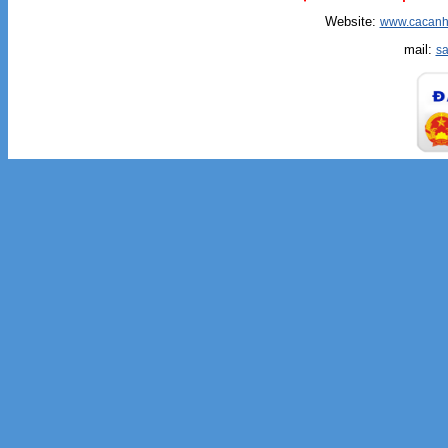
Website:
www.cacanh
mail:
s