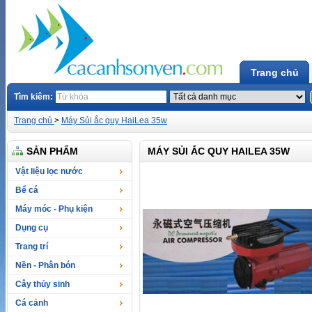
Trang chủ
Tìm kiêm:
Trang chủ
>
Máy Sủi ắc quy HaiLea 35w
SẢN PHẨM
MÁY SỦI ẮC QUY HAILEA 35W
Vật liệu lọc nước
Bể cá
Máy móc - Phụ kiện
Dụng cụ
Trang trí
Nền - Phân bón
Cây thủy sinh
Cá cảnh