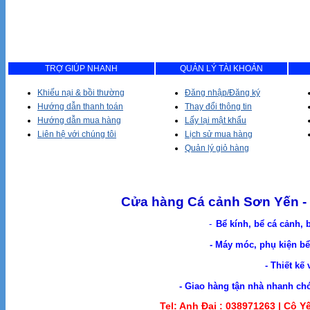
TRỢ GIÚP NHANH
QUẢN LÝ TÀI KHOẢN
Khiếu nại & bồi thường
Đăng nhập/Đăng ký
Hướng dẫn thanh toán
Thay đổi thông tin
Hướng dẫn mua hàng
Lấy lại mật khẩu
Liên hệ với chúng tôi
Lịch sử mua hàng
Quản lý giỏ hàng
Cửa hàng Cá cảnh Sơn Yến - 
-
Bể kính, bể cá cảnh, 
- Máy móc, phụ kiện bể 
- Thiết kế
- Giao hàng tận nhà nhanh chóng. Cá Cản
Tel: Anh Đại :
038971263 |
Cô Yế