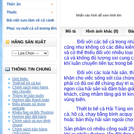
Thức ăn
Thuốc
Nhấn vào hình để xem hình lớn
Bài viết sưu tầm về cá cảnh
Phục vụ nuôi cá số lượng lớn
Mô tả
Hình ảnh khác (0)
Đán
Đối với các bể cá trong nh
HÃNG SẢN XUẤT
cũng như không có các điều kiện 
và có thể thiếu đối với nhiều loạ
cá và không đủ lượng oxi cung cấ
khí luân chuyển liên tục trong bể
THÔNG TIN CHUNG
Đối với các loài hải sản, thì 
khăn cho việc sống sót của chúng
Giới thiệu
phải có đủ oxi để chúng duy trì 
Thiết kế hồ cá koi
Chính sách giao hàng,
ngon của hải sản và đảm bảo giá
vận chuyển
khách, cũng nhằm tăng giá trị kin
Thông tin bán buôn
vùng biển.
Hướng dẫn thanh toán
Điều khoản sử dụng
website
Thiết bị bể cá Hải Tùng xi
Khiếu Nại và Bồi Thường
cá, hồ cá, chạy bằng bình acquy
Hướng dẫn đặt hàng
hoặc bán thủy hải sản ngoài chợ
Chính sách và quy định
chung
Sản phẩm có nhiều công suất 25
Chính sách bán hàng,
chất lượng