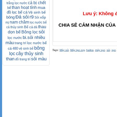
cá bị chết
trắng lọc nước
than hoạt tính
mua
bể
đồ lọc bể cá
Vệ sinh bể
Lưu ý: Không đ
Đá sỏi
r9
bông
xốp
Sỏi
nam châm
mj
lọc nước bể
CHIA SẺ CẢM NHẬN CỦA 
thau
Bể cá
cá thủy sinh
đá
sỏi
dọn bể
Bông lọc
bi.sỏi nhiều
lọc nước
màu
lọc nước bể
trang trí
bông
cá
480
vệ sinh bể
Tags:
Máy sủi
,
Máy tạo oxy
,
hailea
,
máy sục
,
sủi
,
sục
,
lọc
cây thủy sinh
than
sỏi màu
đồ trang trí