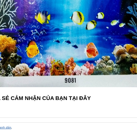
A SẺ CẢM NHẬN CỦA BẠN TẠI ĐÂY
ranh dán
,