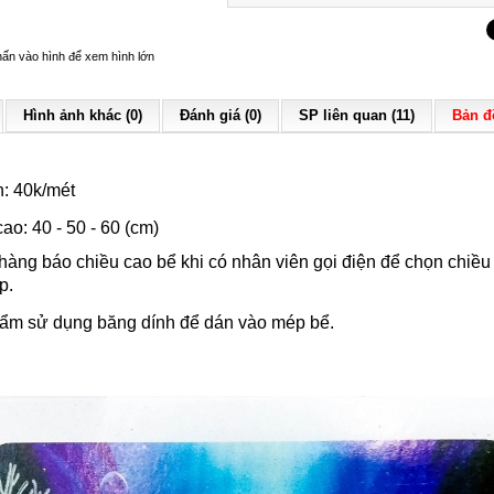
ấn vào hình để xem hình lớn
Hình ảnh khác (0)
Đánh giá (0)
SP liên quan (11)
Bản đ
n: 40k/mét
ao: 40 - 50 - 60 (cm)
àng báo chiều cao bể khi có nhân viên gọi điện để chọn chiều
p.
ẩm sử dụng băng dính để dán vào mép bể.