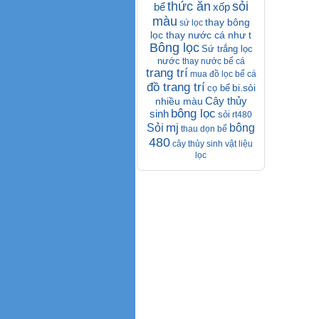
thức ăn
sỏi
bể
xốp
màu
thay bông
sứ lọc
lọc thay nước cá như t
Bông lọc
Sứ trắng lọc
nước
thay nước bể cá
trang trí
mua đồ lọc bể cá
đồ trang trí
bi.sỏi
cọ bể
Cây thủy
nhiều màu
bông lọc
sinh
sỏi
rt480
mj
Sỏi
bông
thau dọn bể
480
cây thủy sinh
vật liệu
lọc