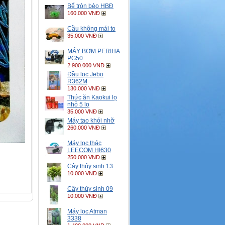
Bể tròn bèo HBĐ
160.000 VNĐ
Cầu không mái to
35.000 VNĐ
MÁY BƠM PERIHA
PG50
2.900.000 VNĐ
Đầu lọc Jebo
R362M
130.000 VNĐ
Thức ăn Kaokui lọ
nhỏ 5 lọ
35.000 VNĐ
Máy tạo khói nhỡ
260.000 VNĐ
Máy lọc thác
LEECOM HI630
250.000 VNĐ
Cây thủy sinh 13
10.000 VNĐ
Cây thủy sinh 09
10.000 VNĐ
Máy lọc Atman
3338