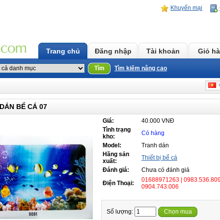
Khuyến mại
Trang chủ
Đăng nhập
Tài khoản
Giỏ h
Tìm
Tìm kiếm nâng cao
v
DÁN BỂ CÁ 07
Giá:
40.000 VNĐ
Tình trạng
Có hàng
kho:
Model:
Tranh dán
Hãng sản
Thiết bị bể cá
xuất:
Đánh giá:
Chưa có đánh giá
01688971263 | 0983.536.809
Điện Thoại:
0904.743.006
Số lượng:
Chọn mua