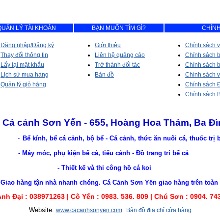
QUẢN LÝ TÀI KHOẢN
BẠN MUỐN TÌM GÌ?
CHÍNH
Đăng nhập/Đăng ký
Giới thiệu
Chính sách v
Thay đổi thông tin
Liên hệ quảng cáo
Chính sách 
Lấy lại mật khẩu
Trở thành đối tác
Chính sách b
Lịch sử mua hàng
Bản đồ
Chính sách 
Quản lý giỏ hàng
Chính sách Đ
Chính sách 
Cá cảnh Sơn Yến - 655, Hoàng Hoa Thám, Ba Đì
-
Bể kính, bể cá cảnh, bộ bể - Cá cảnh, thức ăn nuôi cá, thuốc trị
- Máy móc, phụ kiện bể cá, tiểu cảnh - Đồ trang trí bể cá
- Thiết kế và thi công hồ cá koi
nhà nhanh chóng. Cá Cảnh Sơn Yến giao hàng trên toàn lãn
Anh Đại :
038971263 |
Cô Yến : 0983. 536. 809 | Chú Sơn : 0904. 74
Website:
www.cacanhsonyen.com
Bản đồ địa chỉ cửa hàng