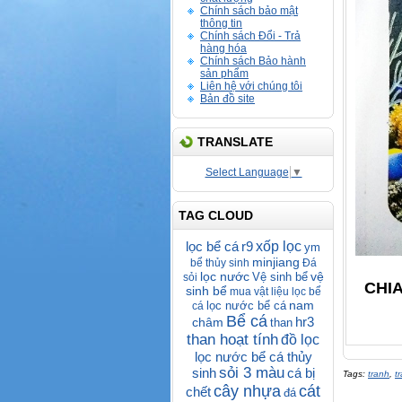
Chính sách bảo mật
thông tin
Chính sách Đổi - Trả
hàng hóa
Chính sách Bảo hành
sản phẩm
Liên hệ với chúng tôi
Bản đồ site
TRANSLATE
Select Language
▼
TAG CLOUD
lọc bể cá
r9
xốp lọc
ym
minjiang
bể thủy sinh
Đá
lọc nước
vệ
Vệ sinh bể
sỏi
CHI
sinh bể
mua vật liệu lọc bể
nam
lọc nước bể cá
cá
Bể cá
hr3
châm
than
than hoạt tính
đồ lọc
lọc nước bể cá thủy
sỏi 3 màu
sinh
cá bị
Tags:
tranh
,
t
cây nhựa
cát
chết
đá