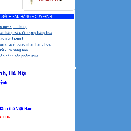
 SÁCH BÁN HÀNG & QUY ĐỊNH
à quy định chung
bán hàng và chất lượng hàng hóa
ảo mật thông tin
vận chuyển, giao nhận hàng hóa
ổi - Trả hàng hóa
Bảo hành sản phẩm mua
nh, Hà Nội
 bệnh
h thổ Việt Nam
3. 006