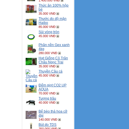
1.400.000 VNĐ
Thức ăn 100% hộp
bé
35.000 VNĐ
Thước đo độ mặn
Haibo
85.000 VNĐ
Sủi vòng tròn
45.000 VNĐ
Phân nền Gex xanh
4kg
280.000 VNĐ
Hạt Giống Cỏ Trân
Châu Ngọc Trai
35.000 VNĐ
Thuyền Câu cá
45.000 VNĐ
Đếm giọt CO2 UP
AQUA
70.000 VNĐ
Tượng trâu
40.000 VNĐ
Bể bèo thả hoa cỡ
đại
140.000 VNĐ
Bút đo TDS
250.000 VNĐ