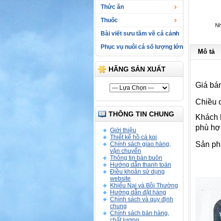
Thức ăn
Thuốc
Nh
Bài viết sưu tầm về cá cảnh
Phục vụ nuôi cá số lượng lớn
Mô tả
HÃNG SẢN XUẤT
Giá bá
Chiều c
THÔNG TIN CHUNG
Khách h
phù hợ
Giới thiệu
Thiết kế hồ cá koi
Sản ph
Chính sách giao hàng,
vận chuyển
Thông tin bán buôn
Hướng dẫn thanh toán
Điều khoản sử dụng
website
Khiếu Nại và Bồi Thường
Hướng dẫn đặt hàng
Chính sách và quy định
chung
Chính sách bán hàng,
chất lượng