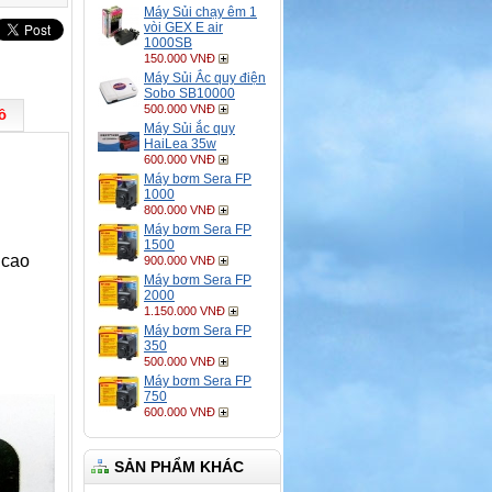
Máy Sủi chạy êm 1
vòi GEX E air
1000SB
150.000 VNĐ
Máy Sủi Ắc quy điện
Sobo SB10000
500.000 VNĐ
ồ
Máy Sủi ắc quy
HaiLea 35w
600.000 VNĐ
Máy bơm Sera FP
1000
800.000 VNĐ
Máy bơm Sera FP
1500
 cao
900.000 VNĐ
Máy bơm Sera FP
2000
1.150.000 VNĐ
Máy bơm Sera FP
350
500.000 VNĐ
Máy bơm Sera FP
750
600.000 VNĐ
SẢN PHẨM KHÁC