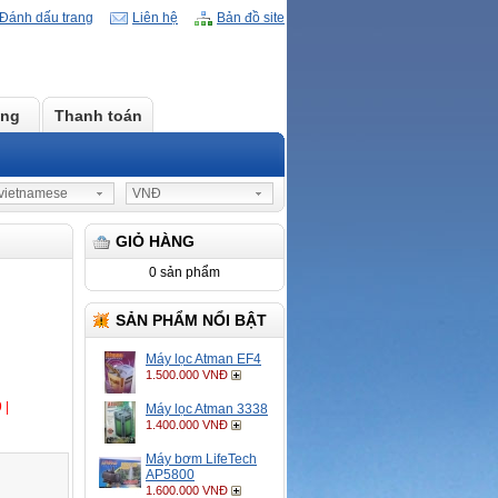
Đánh dấu trang
Liên hệ
Bản đồ site
àng
Thanh toán
ietnamese
VNĐ
GIỎ HÀNG
0 sản phẩm
SẢN PHẨM NỔI BẬT
Máy lọc Atman EF4
1.500.000 VNĐ
 |
Máy lọc Atman 3338
1.400.000 VNĐ
Máy bơm LifeTech
AP5800
1.600.000 VNĐ