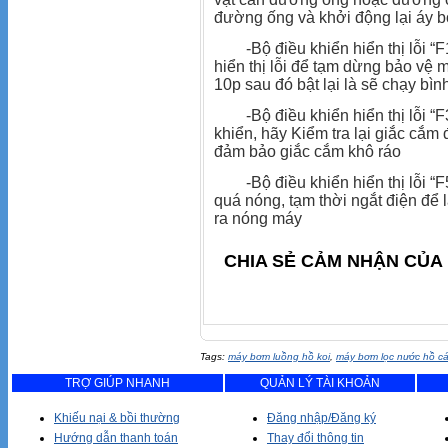
đường ống và khởi động lại áy 
-Bộ điều khiển hiển thị lỗi “F1”
hiển thị lỗi để tạm dừng bảo vệ m
10p sau đó bật lại là sẽ chạy bì
-Bộ điều khiển hiển thị lỗi “F3
khiển, hãy Kiểm tra lại giắc cắm
đảm bảo giắc cắm khô ráo
-Bộ điều khiển hiển thị lỗi “F5”
quá nóng, tạm thời ngắt điện để
ra nóng máy
CHIA SẺ CẢM NHẬN CỦA 
Tags:
máy bơm luồng hồ koi
,
máy bơm lọc nước hồ c
TRỢ GIÚP NHANH
QUẢN LÝ TÀI KHOẢN
Khiếu nại & bồi thường
Đăng nhập/Đăng ký
Hướng dẫn thanh toán
Thay đổi thông tin