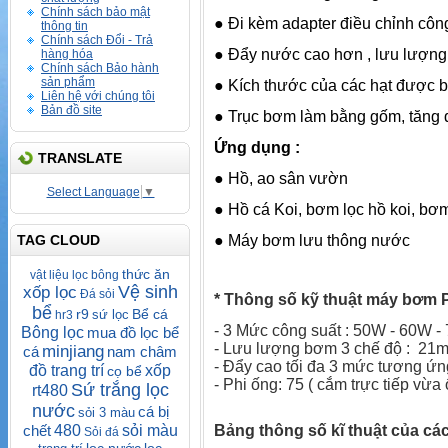
Chính sách bảo mật
● Đi kèm adapter điều chỉnh công
thông tin
Chính sách Đổi - Trả
● Đẩy nước cao hơn , lưu lượng
hàng hóa
Chính sách Bảo hành
sản phẩm
● Kích thước của các hạt được 
Liên hệ với chúng tôi
Bản đồ site
● Trục bơm làm bằng gốm, tăng 
Ứng dụng :
TRANSLATE
● Hồ, ao sân vườn
Select Language
▼
● Hồ cá Koi, bơm lọc hồ koi, bơm
● Máy bơm lưu thông nước
TAG CLOUD
thức ăn
vật liệu lọc
bông
Vệ sinh
xốp lọc
Đá sỏi
* Thông số kỹ thuật máy bơm 
bể
r9
Bể cá
sứ lọc
hr3
- 3 Mức công suất : 50W - 60W -
Bông lọc
mua đồ lọc bể
- Lưu lượng bơm 3 chế độ : 21m
minjiang
cá
nam châm
- Đẩy cao tối đa 3 mức tương ứng
đồ trang trí
xốp
cọ bể
- Phi ống: 75 ( cắm trực tiếp vừa
Sứ trắng lọc
rt480
nước
cá bị
sỏi 3 màu
Bảng thông số kĩ thuật của cá
chết
480
sỏi màu
Sỏi
đá
lọc nước
lọc