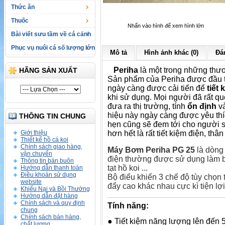
Thức ăn
Thuốc
Nhấn vào hình để xem hình lớn
Bài viết sưu tầm về cá cảnh
Phục vụ nuôi cá số lượng lớn
Mô tả
Hình ảnh khác (0)
Đán
Periha
là một trong những thươ
HÃNG SẢN XUẤT
Sản phẩm của Periha được đầu t
ngày càng được cải tiến để
tiết
khi sử dụng. Mọi người đã rất q
đưa ra thị trường, tính
ổn định
v
hiệu này ngày càng được yêu th
THÔNG TIN CHUNG
hẹn cũng sẽ đem tới cho người 
Giới thiệu
hơn hết là rất tiết kiệm điện, thâ
Thiết kế hồ cá koi
Chính sách giao hàng,
Máy Bơm Periha PG 25
là dòng 
vận chuyển
điện thường được sử dụng làm b
Thông tin bán buôn
tạt hồ koi ...
Hướng dẫn thanh toán
Điều khoản sử dụng
Bộ điểu khiển 3 chế độ tùy chọn
website
đẩy cao khác nhau cực kì tiện lợi
Khiếu Nại và Bồi Thường
Hướng dẫn đặt hàng
Chính sách và quy định
Tính năng:
chung
Chính sách bán hàng,
● Tiết kiệm năng lượng lên đến
chất lượng