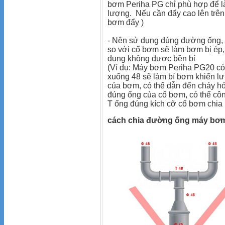
bơm Periha PG chỉ phù hợp để l
lượng. Nếu cần đẩy cao lên tr
bơm đẩy )
- Nên sử dụng đúng đường ống, 
so với cổ bơm sẽ làm bơm bị ép
dụng không được bền bỉ
(Ví dụ: Máy bơm Periha PG20 có 
xuống 48 sẽ làm bí bơm khiến l
của bơm, có thể dẫn đến cháy h
đúng ống của cổ bơm, có thể cô
T ống đúng kích cỡ cổ bơm chia
cách chia đường ống máy bơm 