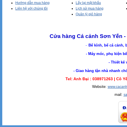
Hướng dẫn mua hàng
Lấy lại mật khẩu
Liên hệ với chúng tôi
Lịch sử mua hàng
Quản lý giỏ hàng
Cửa hàng Cá cảnh Sơn Yến - 
-
Bể kính, bể cá cảnh, 
- Máy móc, phụ kiện bể 
- Thiết kế
- Giao hàng tận nhà nhanh chóng. Cá Cản
Tel: Anh Đại :
038971263 |
Cô Yế
Website:
www.cacanh
mail:
s