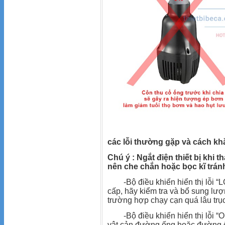
các lỗi thường gặp và cách k
Chú ý : Ngắt điện thiết bị khi 
nên che chắn hoặc bọc kĩ trá
-Bộ điều khiển hiển thị lỗi “L
cấp, hãy kiểm tra và bổ sung lư
trường hợp chạy cạn quá lâu trụ
-Bộ điều khiển hiển thị lỗi “OP” 
vật cản đường ống hoặc đường ống