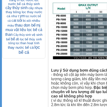
trang trí
nước bể cá thủy sinh
cây thủy sinh
cây nhựa
thay bông lọc thay nước
ym
cá như t
lọc nước bể
sỏi
cát
bi.sỏi nhiều
cá
thau dọn bể
mj
màu
mua vật liệu lọc bể cá
than
vệ sinh
Cây thủy sinh
bể
bể
đồ lọc
bể thủy sinh
than hoạt tính
bông lọc
lọc
thay nước bể cá
bể cá
Lưu ý Sử dụng bơm đúng cách 
- thông số cột áp trên máy bơm l
lượng càng giảm, khi đẩy lên mức
hoặc không còn, vì vậy khi chọn
chọn máy bơm phù hợp.
Đặc biệ
chuyên về lưu lượng để tạo lu
cao sẽ không phù hợp
( ví dụ: thông số kĩ thuật được g
2.8m tức là khi lên đến 2.8m lượ