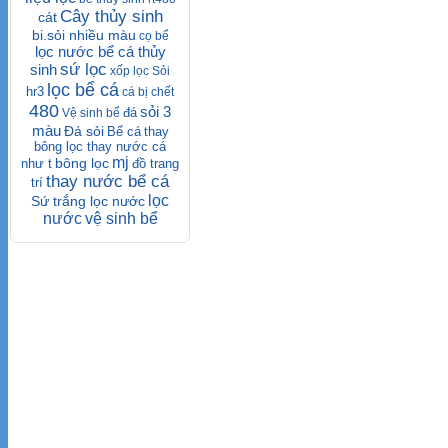
Cây thủy sinh
cát
bi.sỏi nhiều màu
cọ bể
lọc nước bể cá thủy
sứ lọc
sinh
xốp lọc
Sỏi
lọc bể cá
hr3
cá bị chết
480
sỏi 3
đá
Vệ sinh bể
màu
Đá sỏi
Bể cá
thay
bông lọc thay nước cá
mj
bông lọc
như t
đồ trang
thay nước bể cá
trí
lọc
Sứ trắng lọc nước
nước
vệ sinh bể