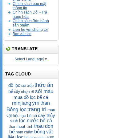
Chính sách bảo mật
thông tin
Chính sách Đổi - Trả
hàng hóa
Chính sách Bảo hành
sản phẩm
Liên hệ với chúng tôi
Bản đồ site
TRANSLATE
Select Language
▼
TAG CLOUD
thức ăn
đồ lọc
xốp
sỏi
sỏi màu
bể
cây nhựa
r9
mua đồ lọc bể cá
ym
minjiang
than
trang trí
Bông lọc
mua
cây thủy
vật liệu lọc bể cá
sinh
lọc nước bể cá
thau dọn
than hoạt tính
bể
bông
vật
nam châm
liệu lọc
bể thủy sinh
rt480