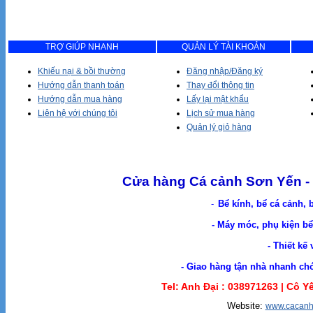
TRỢ GIÚP NHANH
QUẢN LÝ TÀI KHOẢN
Khiếu nại & bồi thường
Đăng nhập/Đăng ký
Hướng dẫn thanh toán
Thay đổi thông tin
Hướng dẫn mua hàng
Lấy lại mật khẩu
Liên hệ với chúng tôi
Lịch sử mua hàng
Quản lý giỏ hàng
Cửa hàng Cá cảnh Sơn Yến - 
-
Bể kính, bể cá cảnh, 
- Máy móc, phụ kiện bể 
- Thiết kế
- Giao hàng tận nhà nhanh chóng. Cá Cản
Tel: Anh Đại :
038971263 |
Cô Yế
Website:
www.cacanh