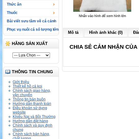
Thức ăn
Thuốc
Nhấn vào hình để xem hình lớn
Bài viết sưu tầm về cá cảnh
Phục vụ nuôi cá số lượng lớn
Mô tả
Hình ảnh khác (0)
Đán
HÃNG SẢN XUẤT
CHIA SẺ CẢM NHẬN CỦA 
THÔNG TIN CHUNG
Giới thiệu
Thiết kế hồ cá koi
Chính sách giao hàng,
vận chuyển
Thông tin bán buôn
Hướng dẫn thanh toán
Điều khoản sử dụng
website
Khiếu Nại và Bồi Thường
Hướng dẫn đặt hàng
Chính sách và quy định
chung
Chính sách bán hàng,
chất lượng