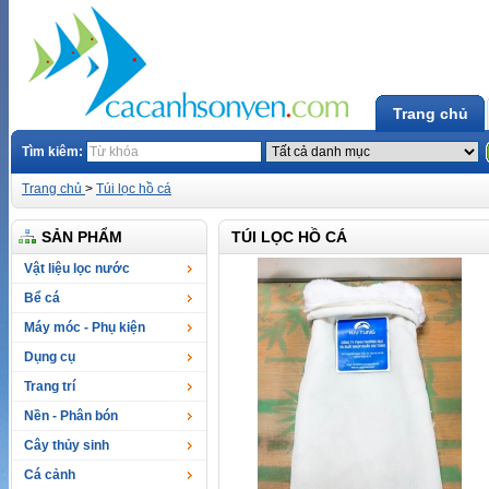
Trang chủ
Tìm kiêm:
Trang chủ
>
Túi lọc hồ cá
SẢN PHẨM
TÚI LỌC HỒ CÁ
Vật liệu lọc nước
Bể cá
Máy móc - Phụ kiện
Dụng cụ
Trang trí
Nền - Phân bón
Cây thủy sinh
Cá cảnh