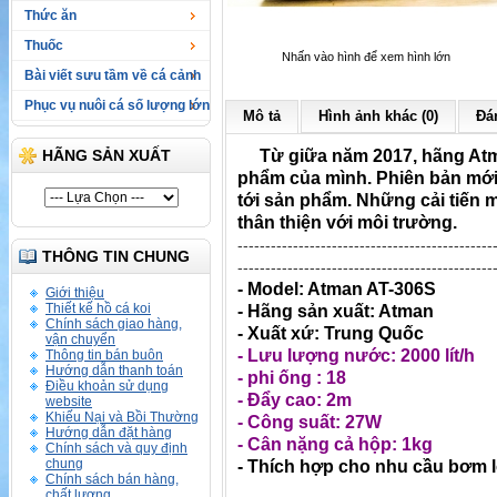
Thức ăn
Thuốc
Nhấn vào hình để xem hình lớn
Bài viết sưu tầm về cá cảnh
Phục vụ nuôi cá số lượng lớn
Mô tả
Hình ảnh khác (0)
Đán
HÃNG SẢN XUẤT
Từ giữa năm 2017, hãng Atman
phẩm của mình. Phiên bản mới
tới sản phẩm. Những cải tiến mớ
thân thiện với môi trường.
----------------------------------------------
THÔNG TIN CHUNG
----------------------------------------------
- Model: Atman AT-306S
Giới thiệu
Thiết kế hồ cá koi
- Hãng sản xuất: Atman
Chính sách giao hàng,
- Xuất xứ: Trung Quốc
vận chuyển
- Lưu lượng nước: 2000 lít/h
Thông tin bán buôn
Hướng dẫn thanh toán
- phi ống : 18
Điều khoản sử dụng
- Đẩy cao: 2m
website
Khiếu Nại và Bồi Thường
- Công suất: 27W
Hướng dẫn đặt hàng
- Cân nặng cả hộp: 1kg
Chính sách và quy định
chung
- Thích hợp cho nhu cầu bơm lọ
Chính sách bán hàng,
chất lượng