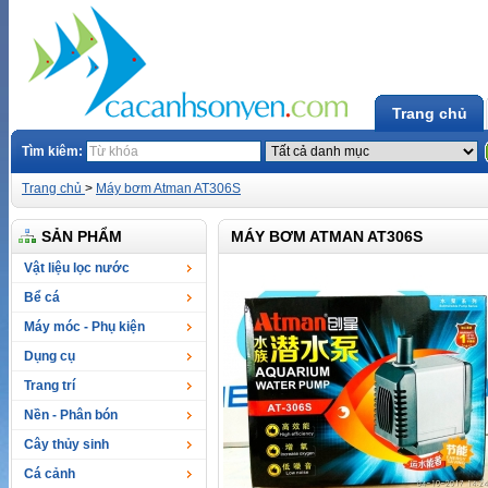
Trang chủ
Tìm kiêm:
Trang chủ
>
Máy bơm Atman AT306S
SẢN PHẨM
MÁY BƠM ATMAN AT306S
Vật liệu lọc nước
Bể cá
Máy móc - Phụ kiện
Dụng cụ
Trang trí
Nền - Phân bón
Cây thủy sinh
Cá cảnh