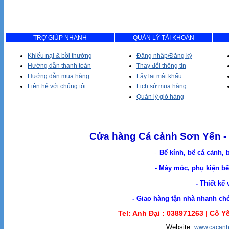
TRỢ GIÚP NHANH
QUẢN LÝ TÀI KHOẢN
Khiếu nại & bồi thường
Đăng nhập/Đăng ký
Hướng dẫn thanh toán
Thay đổi thông tin
Hướng dẫn mua hàng
Lấy lại mật khẩu
Liên hệ với chúng tôi
Lịch sử mua hàng
Quản lý giỏ hàng
Cửa hàng Cá cảnh Sơn Yến - 
-
Bể kính, bể cá cảnh, 
- Máy móc, phụ kiện bể 
- Thiết kế
- Giao hàng tận nhà nhanh chóng. Cá Cản
Tel: Anh Đại :
038971263 |
Cô Yế
Website:
www.cacanh