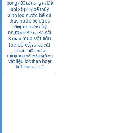
Đá
bông
480
trang trí
bể
xốp
sỏi
bể thủy
sỏi
lọc nước bể cá
sinh
thay nước bể cá
Sứ
cây
trắng lọc nước
nhựa
Bể cá
sỏi
ym
Sỏi
mua vật liệu
3 màu
lọc bể cá
cát
sứ lọc
bi.sỏi nhiều màu
minjiang
mj
hr3
sỏi màu
vật liệu lọc
than hoạt
tính
thau dọn bể