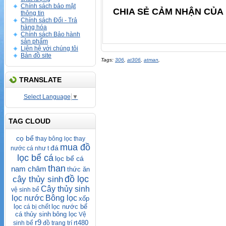
Chính sách bảo mật
CHIA SẺ CẢM NHẬN CỦA 
thông tin
Chính sách Đổi - Trả
hàng hóa
Chính sách Bảo hành
sản phẩm
Liên hệ với chúng tôi
Bản đồ site
Tags:
306
,
at306
,
atman
,
TRANSLATE
Select Language
▼
TAG CLOUD
cọ bể
thay bông lọc thay
mua đồ
đá
nước cá như t
lọc bể cá
lọc bể cá
than
nam châm
thức ăn
đồ lọc
cây thủy sinh
Cây thủy sinh
vệ sinh bể
lọc nước
Bông lọc
xốp
lọc
lọc nước bể
cá bị chết
cá thủy sinh
bông lọc
Vệ
r9
rt480
sinh bể
đồ trang trí