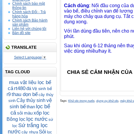
Chính sách bảo mật
Cách dùng
: Nối đầu cong của 
thông tin
vào bể, điều chỉnh van để lượn
Chính sách Đổi - Trả
máy cho chảy qua dụng cụ. Tắt c
hàng hóa
Chính sách Bảo hành
dụng xong.
sản phẩm
Liên hệ với chúng tôi
Với lần dùng đầu tiên, nên cho 
Bản đồ site
phút.
Sau khi dùng 6-12 tháng nên thay
TRANSLATE
việc dùng nhiều/hay ít.
Select Language
▼
CHIA SẺ CẢM NHẬN CỦA 
TAG CLOUD
mua vật liệu lọc bể
cá
rt480
đá
Vệ sinh bể
thau dọn bể
r9
cây thủy
vệ
Cây thủy sinh
sinh
Tags:
Khử clo trong nước
,
dụng cụ khử clo
,
máy khử c
lọc bể
sinh bể
than
cá
xốp lọc
sỏi màu
lọc nước
Bông lọc
sứ
Sứ trắng lọc
lọc
nước
Sỏi
cây nhựa
lọc