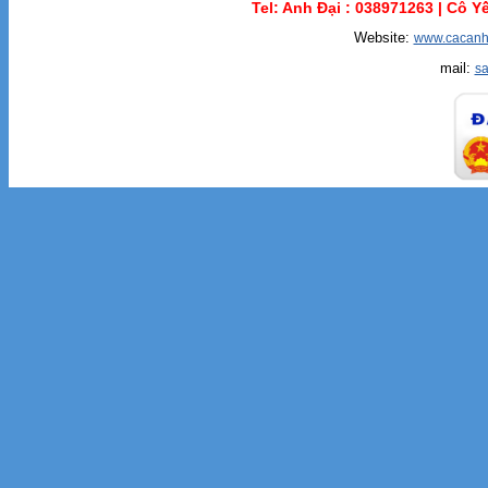
Tel: Anh Đại :
038971263 |
Cô Yế
Website:
www.cacanh
mail:
s