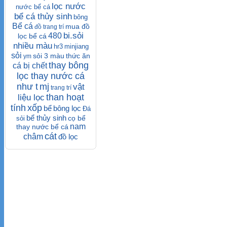
lọc nước
nước bể cá
bể cá thủy sinh
bông
Bể cá
mua đồ
đồ trang trí
bi.sỏi
480
lọc bể cá
nhiều màu
hr3
minjiang
sỏi
sỏi 3 màu
thức ăn
ym
thay bông
cá bị chết
lọc thay nước cá
như t
mj
vật
trang trí
than hoạt
liệu lọc
tính
xốp
bể
bông lọc
Đá
bể thủy sinh
cọ bể
sỏi
nam
thay nước bể cá
cát
châm
đồ lọc