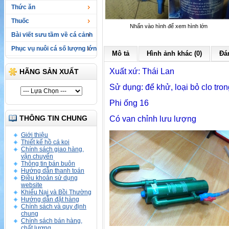
Thức ăn
Thuốc
Nhấn vào hình để xem hình lớn
Bài viết sưu tầm về cá cảnh
Phục vụ nuôi cá số lượng lớn
Mô tả
Hình ảnh khác (0)
Đán
Xuất xứ: Thái Lan
HÃNG SẢN XUẤT
Sử dụng: để khử, loại bỏ clo tro
Phi ống 16
THÔNG TIN CHUNG
Có van chỉnh lưu lượng
Giới thiệu
Thiết kế hồ cá koi
Chính sách giao hàng,
vận chuyển
Thông tin bán buôn
Hướng dẫn thanh toán
Điều khoản sử dụng
website
Khiếu Nại và Bồi Thường
Hướng dẫn đặt hàng
Chính sách và quy định
chung
Chính sách bán hàng,
chất lượng