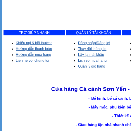
TRỢ GIÚP NHANH
QUẢN LÝ TÀI KHOẢN
Khiếu nại & bồi thường
Đăng nhập/Đăng ký
Hướng dẫn thanh toán
Thay đổi thông tin
Hướng dẫn mua hàng
Lấy lại mật khẩu
Liên hệ với chúng tôi
Lịch sử mua hàng
Quản lý giỏ hàng
Cửa hàng Cá cảnh Sơn Yến - 
-
Bể kính, bể cá cảnh, 
- Máy móc, phụ kiện bể 
- Thiết kế
- Giao hàng tận nhà nhanh chóng. Cá Cản