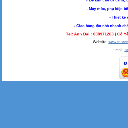
-
Bể kính, bể cá cảnh, 
- Máy móc, phụ kiện bể 
- Thiết kế
- Giao hàng tận nhà nhanh chóng. Cá Cản
Tel: Anh Đại :
038971263 |
Cô Yế
Website:
www.cacanh
mail:
s