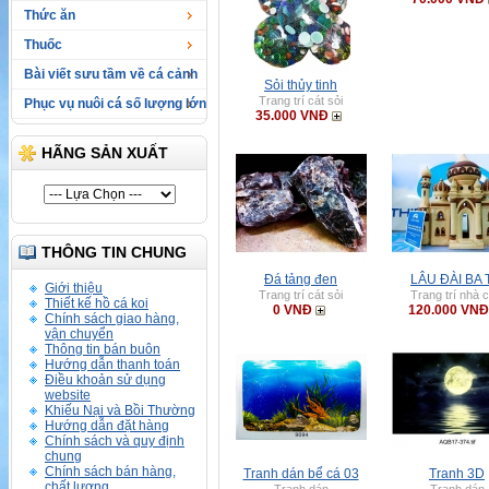
Thức ăn
Thuốc
Bài viết sưu tầm về cá cảnh
Sỏi thủy tinh
Trang trí cát sỏi
Phục vụ nuôi cá số lượng lớn
35.000 VNĐ
HÃNG SẢN XUẤT
THÔNG TIN CHUNG
Đá tảng đen
LÂU ĐÀI BA 
Giới thiệu
Trang trí cát sỏi
Trang trí nhà 
Thiết kế hồ cá koi
0 VNĐ
120.000 VNĐ
Chính sách giao hàng,
vận chuyển
Thông tin bán buôn
Hướng dẫn thanh toán
Điều khoản sử dụng
website
Khiếu Nại và Bồi Thường
Hướng dẫn đặt hàng
Chính sách và quy định
chung
Chính sách bán hàng,
Tranh dán bể cá 03
Tranh 3D
chất lượng