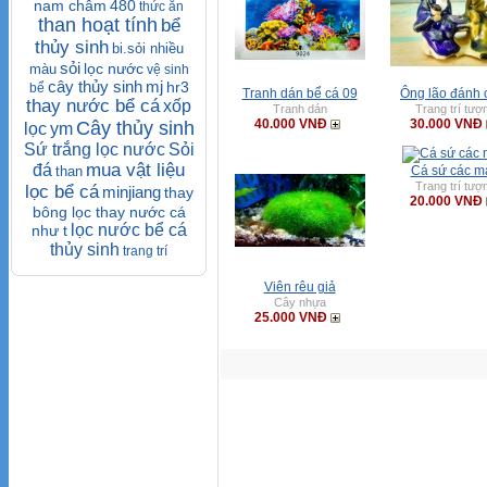
nam châm
480
thức ăn
than hoạt tính
bể
thủy sinh
bi.sỏi nhiều
sỏi
lọc nước
màu
vệ sinh
cây thủy sinh
mj
hr3
bể
Tranh dán bể cá 09
Ông lão đánh 
thay nước bể cá
xốp
Tranh dán
Trang trí tượ
40.000 VNĐ
30.000 VNĐ
Cây thủy sinh
lọc
ym
Sứ trắng lọc nước
Sỏi
mua vật liệu
đá
than
Cá sứ các m
Trang trí tượ
lọc bể cá
minjiang
thay
20.000 VNĐ
bông lọc thay nước cá
lọc nước bể cá
như t
thủy sinh
trang trí
Viên rêu giả
Cây nhựa
25.000 VNĐ