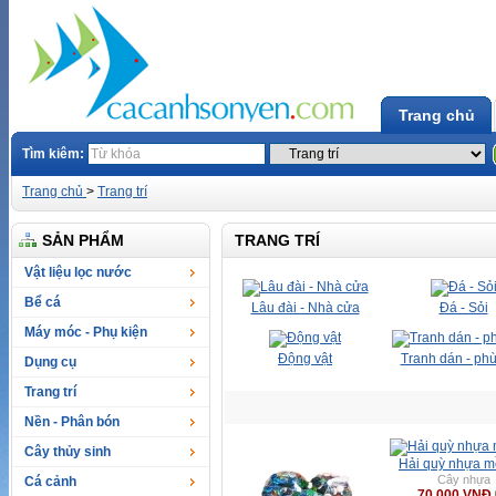
Trang chủ
Tìm kiêm:
Trang chủ
>
Trang trí
SẢN PHẨM
TRANG TRÍ
Vật liệu lọc nước
Bể cá
Lâu đài - Nhà cửa
Đá - Sỏi
Máy móc - Phụ kiện
Động vật
Tranh dán - phù
Dụng cụ
Trang trí
Nền - Phân bón
Cây thủy sinh
Hải quỳ nhựa m
Cây nhựa
Cá cảnh
70.000 VNĐ