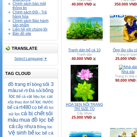
Tranh dán
Tranh dán
Chính sách bảo mật
40.000 VNĐ
350.000 VNĐ
thông tin
Chính sách Đổi - Trả
hàng hóa
Chính sách Bảo hành
sản phẩm
Liên hệ với chúng tôi
Bản đồ site
TRANSLATE
Tranh dán bể cá 10
Ông lão câu ca
Tranh dán
Trang trí tượ
Select Language
▼
40.000 VNĐ
25.000 VNĐ
Nhà dài
TAG CLOUD
Trang trí nhà 
90.000 VNĐ
sỏi 3
đồ trang trí
bông
màu
Đá sỏi
bông
r9
bể
lọc
cát
vật liệu lọc
Bể cá
lọc nước
xốp
thau dọn bể
HOA SEN NỔI TRANG
rt480
bể cá
cọ bể
đồ lọc
TRÍ SIZE TO
cá bị chết
sỏi
sứ lọc
Cây nhựa
25.000 VNĐ
màu
mua đồ lọc bể
cá
cây nhựa
Bông lọc
Vệ sinh bể
lọc bể cá