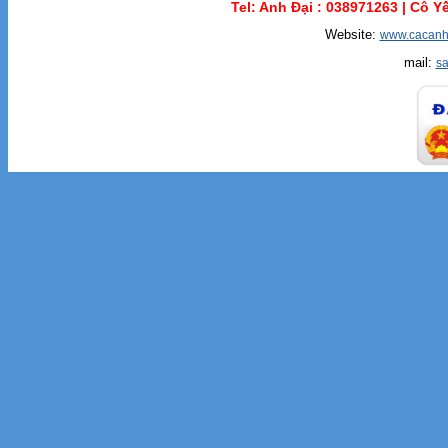
Tel: Anh Đại :
038971263 |
Cô Yế
Website:
www.cacanh
mail:
s