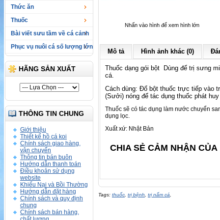
Thức ăn
Thuốc
Nhấn vào hình để xem hình lớn
Bài viết sưu tầm về cá cảnh
Phục vụ nuôi cá số lượng lớn
Mô tả
Hình ảnh khác (0)
Đán
Thuốc dạng gói bột Dùng để trị sưng mi
HÃNG SẢN XUẤT
cá.
Cách dùng: Đổ bột thuốc trực tiếp vào t
(Sưởi) nóng để tác dụng thuốc phát hu
Thuốc sẽ có tác dụng làm nước chuyển sa
THÔNG TIN CHUNG
dụng lọc.
Xuất xứ: Nhật Bản
Giới thiệu
Thiết kế hồ cá koi
Chính sách giao hàng,
CHIA SẺ CẢM NHẬN CỦA 
vận chuyển
Thông tin bán buôn
Hướng dẫn thanh toán
Điều khoản sử dụng
website
Khiếu Nại và Bồi Thường
Hướng dẫn đặt hàng
Tags:
thuốc
,
trị bệnh
,
trị nấm cá
,
Chính sách và quy định
chung
Chính sách bán hàng,
chất lượng