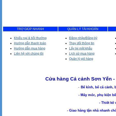
TRỢ GIÚP NHANH
QUẢN LÝ TÀI KHOẢN
Khiếu nại & bồi thường
Đăng nhập/Đăng ký
Hướng dẫn thanh toán
Thay đổi thông tin
Hướng dẫn mua hàng
Lấy lại mật khẩu
Liên hệ với chúng tôi
Lịch sử mua hàng
Quản lý giỏ hàng
Cửa hàng Cá cảnh Sơn Yến - 
-
Bể kính, bể cá cảnh, 
- Máy móc, phụ kiện bể 
- Thiết kế
- Giao hàng tận nhà nhanh chóng. Cá Cản