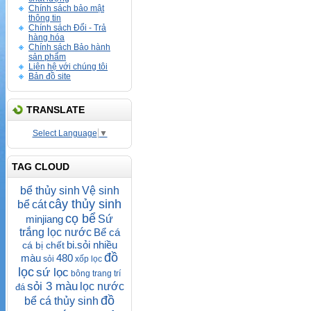
Chính sách bảo mật
thông tin
Chính sách Đổi - Trả
hàng hóa
Chính sách Bảo hành
sản phẩm
Liên hệ với chúng tôi
Bản đồ site
TRANSLATE
Select Language
▼
TAG CLOUD
bể thủy sinh
Vệ sinh
cây thủy sinh
bể
cát
cọ bể
minjiang
Sứ
trắng lọc nước
Bể cá
bi.sỏi nhiều
cá bị chết
đồ
màu
480
sỏi
xốp lọc
lọc
sứ lọc
bông
trang trí
sỏi 3 màu
lọc nước
đá
đồ
bể cá thủy sinh