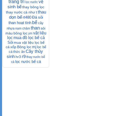
trang trí
vệ
lọc nước
sinh bể
thay bông lọc
thau
thay nước cá như t
dọn bể
rt480
Đá sỏi
bể
than hoạt tính
cây
than
sỏi
nhựa
nam châm
vật liệu
màu
bông lọc
ym
lọc
mua đồ lọc bể cá
Sỏi
mua vật liệu lọc bể
mj
cá
xốp
Bông lọc
lọc bể
Cây thủy
cá
thức ăn
sinh
r9
hr3
thay nước bể
lọc nước bể cá
cá