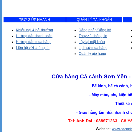
TRỢ GIÚP NHANH
QUẢN LÝ TÀI KHOẢN
Khiếu nại & bồi thường
Đăng nhập/Đăng ký
Hướng dẫn thanh toán
Thay đổi thông tin
Hướng dẫn mua hàng
Lấy lại mật khẩu
Liên hệ với chúng tôi
Lịch sử mua hàng
Quản lý giỏ hàng
Cửa hàng Cá cảnh Sơn Yến - 
-
Bể kính, bể cá cảnh, 
- Máy móc, phụ kiện bể 
- Thiết kế
- Giao hàng tận nhà nhanh chóng. Cá Cản
Tel: Anh Đại :
038971263 |
Cô Yế
Website:
www.cacanh