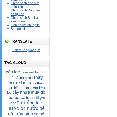
Chính sách bảo mật
thông tin
Chính sách Đổi - Trả
hàng hóa
Chính sách Bảo hành
sản phẩm
Liên hệ với chúng tôi
Bản đồ site
TRANSLATE
Select Language
▼
TAG CLOUD
xốp lọc
mua vật liệu lọc
thay
bể cá
lọc nước
nước bể cá
thau
r9
minjiang
vật liệu
dọn bể
mua đồ
cây nhựa
lọc
lọc bể cá
trang trí
ym
Sứ trắng lọc
cát
nước
lọc nước bể
cá thủy sinh
cọ bể