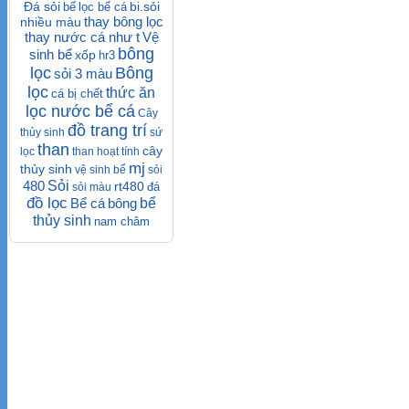
Đá sỏi
bi.sỏi
bể
lọc bể cá
thay bông lọc
nhiều màu
thay nước cá như t
Vệ
bông
sinh bể
xốp
hr3
lọc
Bông
sỏi 3 màu
lọc
thức ăn
cá bị chết
lọc nước bể cá
Cây
đồ trang trí
thủy sinh
sứ
than
cây
lọc
than hoạt tính
mj
thủy sinh
vệ sinh bể
sỏi
480
Sỏi
rt480
đá
sỏi màu
đồ lọc
Bể cá
bông
bể
thủy sinh
nam châm