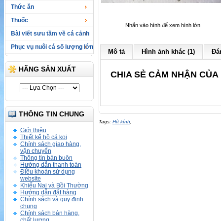
Thức ăn
Thuốc
Nhấn vào hình để xem hình lớn
Bài viết sưu tầm về cá cảnh
Phục vụ nuôi cá số lượng lớn
Mô tả
Hình ảnh khác (1)
Đán
HÃNG SẢN XUẤT
CHIA SẺ CẢM NHẬN CỦA 
THÔNG TIN CHUNG
Tags:
Hít kính
,
Giới thiệu
Thiết kế hồ cá koi
Chính sách giao hàng,
vận chuyển
Thông tin bán buôn
Hướng dẫn thanh toán
Điều khoản sử dụng
website
Khiếu Nại và Bồi Thường
Hướng dẫn đặt hàng
Chính sách và quy định
chung
Chính sách bán hàng,
chất lượng