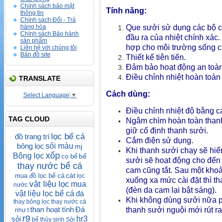
Chính sách bảo mật
Tính năng:
thông tin
Chính sách Đổi - Trả
hàng hóa
Que sưởi sử dụng các bộ c
Chính sách Bảo hành
đầu ra của nhiệt chính xác.
sản phẩm
hợp cho môi trường sống củ
Liên hệ với chúng tôi
Bản đồ site
Thiết kế tiên tiến.
Đảm bảo hoạt động an toàn
Điều chỉnh nhiệt hoàn toàn
TRANSLATE
Cách dùng:
Select Language
▼
Điều chỉnh nhiệt độ bằng 
TAG CLOUD
Ngâm chìm hoàn toàn thanh
giữ cố định thanh sưởi.
lọc bể cá
đồ trang trí
Cắm điện sử dụng.
bông lọc
sỏi màu
mj
Khi thanh sưởi chạy sẽ hiể
xốp
Bông lọc
bể
cọ bể
sưởi sẽ hoạt động cho đến k
thay nước bể cá
cam cũng tắt. Sau một khoả
cát
mua đồ lọc bể cá
lọc
xuống xa mức cài đặt thì th
vật liệu lọc
mua
nước
(đèn da cam lại bật sáng).
vật liệu lọc bể cá
đá
Khi không dùng sưởi nữa phả
thay bông lọc thay nước cá
than hoạt tính
Đá
thanh sưởi nguội mới rút ra
như t
r9
sỏi
hr3
bể thủy sinh
Sỏi