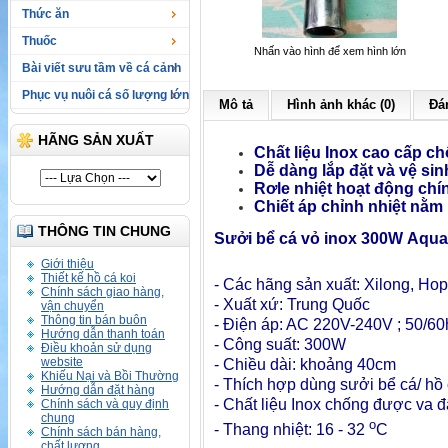
Thức ăn
Thuốc
Nhấn vào hình để xem hình lớn
Bài viết sưu tầm về cá cảnh
Phục vụ nuôi cá số lượng lớn
Mô tả
Hình ảnh khác (0)
Đán
HÃNG SẢN XUẤT
Chất liệu Inox cao cấp c
Dễ dàng lắp đặt và vệ sin
Rơle nhiệt hoạt động chín
Chiết áp chỉnh nhiệt nằm
THÔNG TIN CHUNG
Sưởi bể cá vỏ inox
300W Aquari
Giới thiệu
Thiết kế hồ cá koi
- Các hãng sản xuất: Xilong, Hop
Chính sách giao hàng,
- Xuất xứ: Trung Quốc
vận chuyển
Thông tin bán buôn
- Điện áp: AC 220V-240V ; 50/60
Hướng dẫn thanh toán
- Công suất: 300W
Điều khoản sử dụng
website
- Chiều dài: khoảng 40cm
Khiếu Nại và Bồi Thường
- Thích hợp dùng sưởi bể cá/ hồ
Hướng dẫn đặt hàng
- Chất liệu Inox chống được va đậ
Chính sách và quy định
chung
o
-
Thang nhiệt: 16 - 32
C
Chính sách bán hàng,
chất lượng