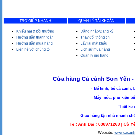
TRỢ GIÚP NHANH
QUẢN LÝ TÀI KHOẢN
Khiếu nại & bồi thường
Đăng nhập/Đăng ký
Hướng dẫn thanh toán
Thay đổi thông tin
Hướng dẫn mua hàng
Lấy lại mật khẩu
Liên hệ với chúng tôi
Lịch sử mua hàng
Quản lý giỏ hàng
Cửa hàng Cá cảnh Sơn Yến - 
-
Bể kính, bể cá cảnh, 
- Máy móc, phụ kiện bể 
- Thiết kế
- Giao hàng tận nhà nhanh chóng. Cá Cản
Tel: Anh Đại :
038971263 |
Cô Yế
Website:
www.cacanh