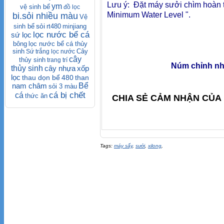
Lưu ý: Đặt máy sưởi chìm hoàn
ym
vệ sinh bể
đồ lọc
Minimum Water Level ".
bi.sỏi nhiều màu
Vệ
sỏi
sinh bể
rt480
minjiang
lọc nước bể cá
sứ lọc
bông
lọc nước bể cá thủy
sinh
Cây
Sứ trắng lọc nước
cây
thủy sinh
trang trí
Núm chỉnh nhi
thủy sinh
cây nhựa
xốp
lọc
thau dọn bể
480
than
nam châm
Bể
sỏi 3 màu
cá bị chết
cá
thức ăn
CHIA SẺ CẢM NHẬN CỦA 
Tags:
máy sấy
,
sưởi
,
xilong
,